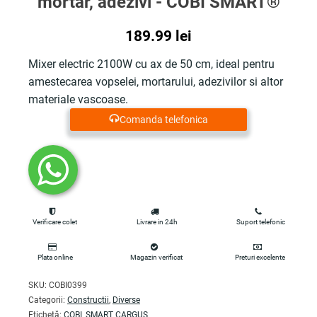
mortar, adezivi - COBI SMART®
189.99
lei
Mixer electric 2100W cu ax de 50 cm, ideal pentru
amestecarea vopselei, mortarului, adezivilor si altor
materiale vascoase.
Comanda telefonica
Verificare colet
Livrare in 24h
Suport telefonic
Plata online
Magazin verificat
Preturi excelente
SKU:
COBI0399
Categorii:
Constructii
,
Diverse
Etichetă:
COBI_SMART CARGUS