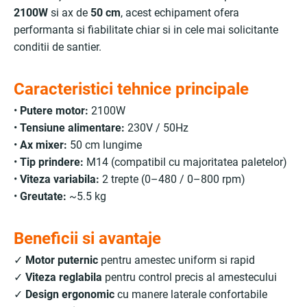
2100W
si ax de
50 cm
, acest echipament ofera
performanta si fiabilitate chiar si in cele mai solicitante
conditii de santier.
Caracteristici tehnice principale
•
Putere motor:
2100W
•
Tensiune alimentare:
230V / 50Hz
•
Ax mixer:
50 cm lungime
•
Tip prindere:
M14 (compatibil cu majoritatea paletelor)
•
Viteza variabila:
2 trepte (0–480 / 0–800 rpm)
•
Greutate:
~5.5 kg
Beneficii si avantaje
✓
Motor puternic
pentru amestec uniform si rapid
✓
Viteza reglabila
pentru control precis al amestecului
✓
Design ergonomic
cu manere laterale confortabile