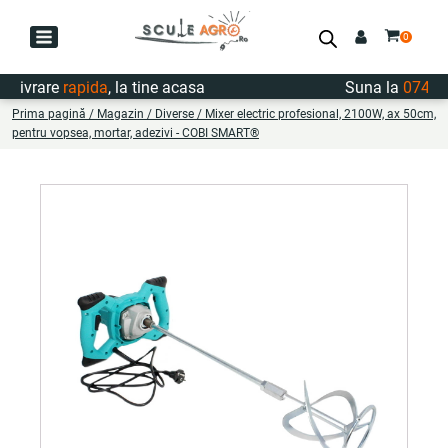
ivrare
rapida
, la tine acasa
Suna la
0747.722
Prima pagină
/
Magazin
/
Diverse
/ Mixer electric profesional, 2100W, ax 50cm,
pentru vopsea, mortar, adezivi - COBI SMART®