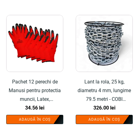
Pachet 12 perechi de
Lant la rola, 25 kg,
Manusi pentru protectia
diametru 4 mm, lungime
muncii, Latex,
79.5 metri - COBI
Rosu/Negru, nr.10 - COBI
34.56
lei
326.00
SMART®
lei
SMART®
ADAUGĂ ÎN COȘ
ADAUGĂ ÎN COȘ