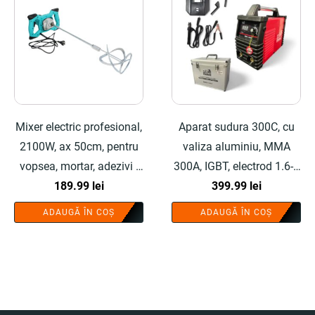
Mixer electric profesional,
Aparat sudura 300C, cu
2100W, ax 50cm, pentru
valiza aluminiu, MMA
vopsea, mortar, adezivi -
300A, IGBT, electrod 1.6-5
COBI SMART®
189.99
lei
mm, protectie IP21 - COBI
399.99
lei
SMART®
ADAUGĂ ÎN COȘ
ADAUGĂ ÎN COȘ