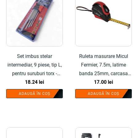
Set imbus stelar
Ruleta masurare Micul
intermediar, 9 piese, tip L,
Fermier, 7.5m, latime
pentru suruburi torx -
banda 25mm, carcasa
COBI SMART®
18.24
lei
cauciucata - COBI
17.00
lei
SMART®
ADAUGĂ ÎN COȘ
ADAUGĂ ÎN COȘ