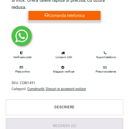
si inox. Ofera taiere rapida si precisa, cu uzura
redusa.
Comanda telefonica
Verificare colet
Livrare in 24h
Suport telefonic
Plata online
Magazin verificat
Preturi excelente
SKU:
COBI1491
Categorii:
Constructii
,
Discuri si accesorii polizor
DESCRIERE
RECENZII (0)