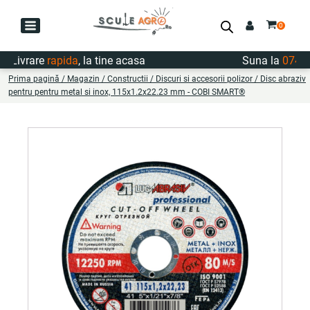
Livrare
rapida
, la tine acasa
Suna la
0747.72
Prima pagină
/
Magazin
/
Constructii
/
Discuri si accesorii polizor
/ Disc abraziv
pentru pentru metal si inox, 115x1.2x22.23 mm - COBI SMART®