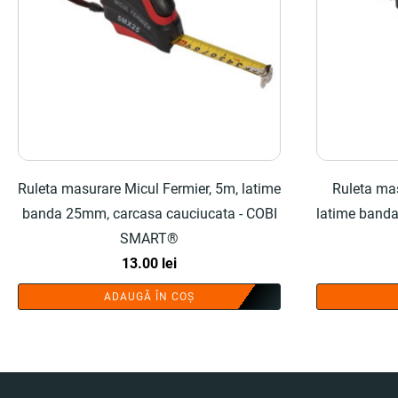
Ruleta masurare Micul Fermier, 5m, latime
Ruleta mas
banda 25mm, carcasa cauciucata - COBI
latime banda
SMART®
13.00
lei
ADAUGĂ ÎN COȘ