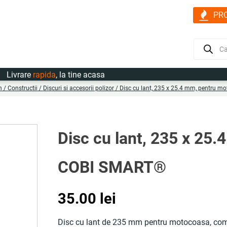
PR
Products
search
vrare
rapida
, la tine acasa
n
/
Constructii
/
Discuri si accesorii polizor
/ Disc cu lant, 235 x 25.4 mm, pentru 
Disc cu lant, 235 x 25
COBI SMART®
35.00
lei
Disc cu lant de 235 mm pentru motocoasa, compat