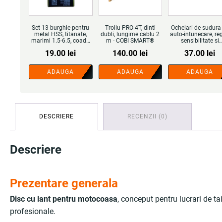
Set 13 burghie pentru
Troliu PRO 4T, dinti
Ochelari de sudura
metal HSS, titanate,
dubli, lungime cablu 2
auto-intunecare, reg
marimi 1.5-6.5, coada
m - COBI SMART®
sensibilitate si
cilindrica - COBI
intarziere - COBI
19.00
lei
140.00
lei
37.00
lei
SMART®
SMART®
ADAUGA
ADAUGA
ADAUGA
DESCRIERE
RECENZII (0)
Descriere
Prezentare generala
Disc cu lant pentru motocoasa
, conceput pentru lucrari de ta
profesionale.