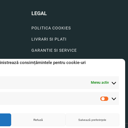
LEGAL
POLITICA COOKIES
LIVRARI SI PLATI
GARANTIE SI SERVICE
FORMULAR SERVICE
nistrează consimțămintele pentru cookie-uri
LIVRARE SI RETUR
Mereu activ
FORMULAR DE RETUR
A.N.P.C.
Statistici
O.D.R.
Refuză
Salvează preferințele