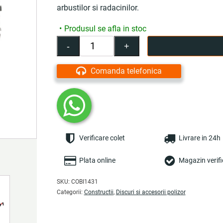
arbustilor si radacinilor.
Produsul se afla in stoc
-
+
Cantitate
Disc
cu
Comanda telefonica
lant,
235
x
25.4
mm,
pentru
Verificare colet
Livrare in 24h
motocoasa
-
COBI
Plata online
Magazin verifi
SMART®
SKU:
COBI1431
Categorii:
Constructii
,
Discuri si accesorii polizor