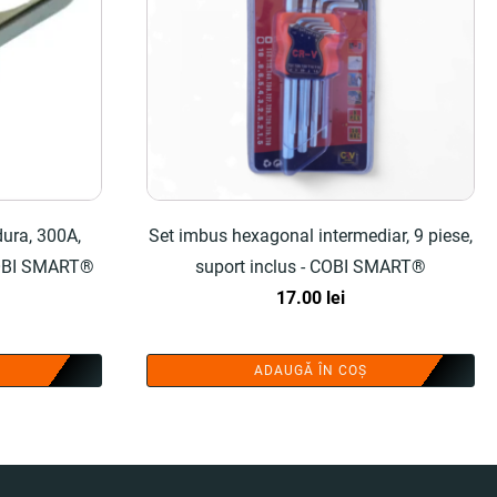
ura, 300A,
Set imbus hexagonal intermediar, 9 piese,
 COBI SMART®
suport inclus - COBI SMART®
17.00
lei
ADAUGĂ ÎN COȘ