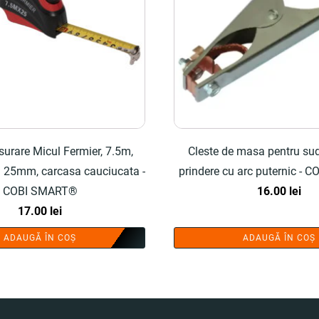
urare Micul Fermier, 7.5m,
Cleste de masa pentru sud
 25mm, carcasa cauciucata -
prindere cu arc puternic -
COBI SMART®
16.00
lei
17.00
lei
ADAUGĂ ÎN COȘ
ADAUGĂ ÎN COȘ