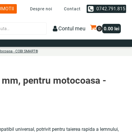
OMOTII
0742.791.815
Despre noi
Contact
Contul meu
0.00
lei
motocoasa - COBI SMART®
.4 mm, pentru motocoasa -
ibil universal, potrivit pentru taierea rapida a lemnului,