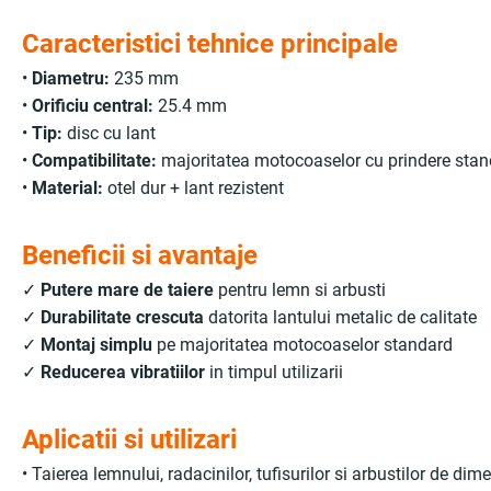
Caracteristici tehnice principale
•
Diametru:
235 mm
•
Orificiu central:
25.4 mm
•
Tip:
disc cu lant
•
Compatibilitate:
majoritatea motocoaselor cu prindere sta
•
Material:
otel dur + lant rezistent
Beneficii si avantaje
✓
Putere mare de taiere
pentru lemn si arbusti
✓
Durabilitate crescuta
datorita lantului metalic de calitate
✓
Montaj simplu
pe majoritatea motocoaselor standard
✓
Reducerea vibratiilor
in timpul utilizarii
Aplicatii si utilizari
• Taierea lemnului, radacinilor, tufisurilor si arbustilor de dim