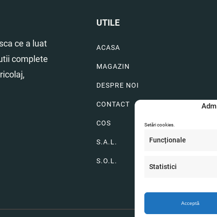
UTILE
ca ce a luat
ACASA
utii complete
MAGAZIN
icolaj,
DESPRE NOI
CONTACT
Admi
COS
Setări cookies.
Funcționale
S.A.L.
S.O.L.
Statistici
Acceptă