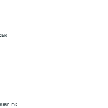
ndard
ensiuni mici