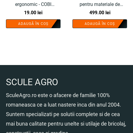
ergonomic - COBI
pentru materiale de
SMART®
19.00
lei
constructii - COBI
499.00
lei
SMART®
ADAUGĂ ÎN COȘ
ADAUGĂ ÎN COȘ
SCULE AGRO
SculeAgro.ro este o afacere de familie 100%
romaneasca ce a luat nastere inca din anul 2004.
Suntem specializati pe solutii complete si de cea
mai buna calitate pentru unelte si utilaje de bricolaj,