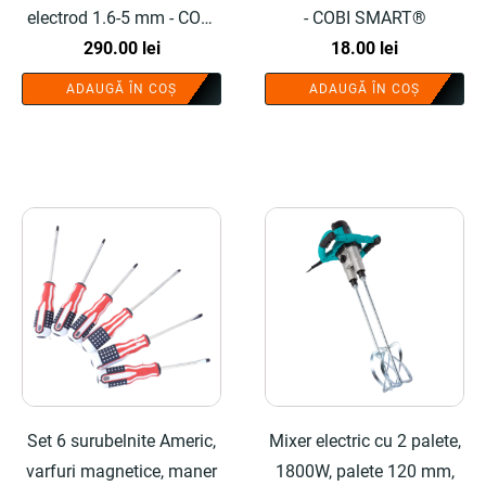
electrod 1.6-5 mm - COBI
- COBI SMART®
290.00
SMART®
lei
18.00
lei
ADAUGĂ ÎN COȘ
ADAUGĂ ÎN COȘ
Set 6 surubelnite Americ,
Mixer electric cu 2 palete,
varfuri magnetice, maner
1800W, palete 120 mm,