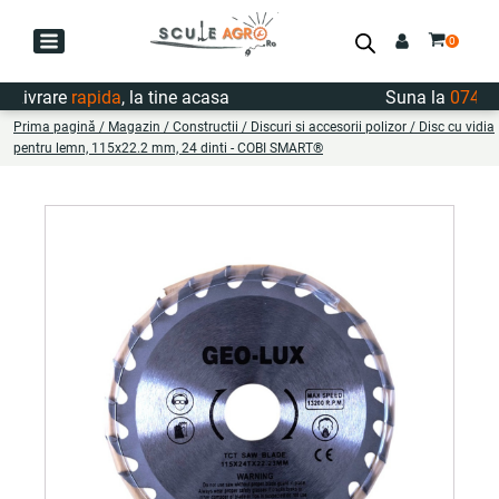
Livrare
rapida
, la tine acasa
Suna la
0747.72
Prima pagină
/
Magazin
/
Constructii
/
Discuri si accesorii polizor
/ Disc cu vidia
pentru lemn, 115x22.2 mm, 24 dinti - COBI SMART®