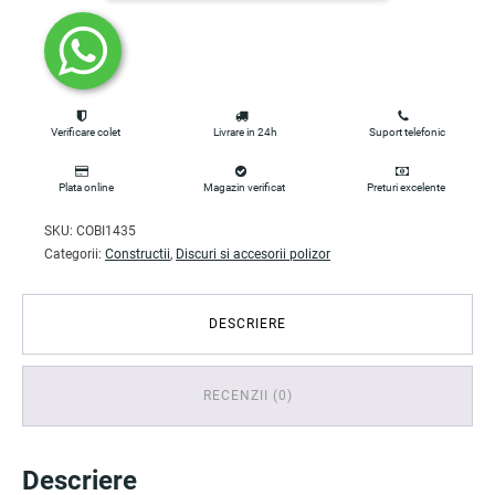
Verificare colet
Livrare in 24h
Suport telefonic
Plata online
Magazin verificat
Preturi excelente
SKU:
COBI1435
Categorii:
Constructii
,
Discuri si accesorii polizor
DESCRIERE
RECENZII (0)
Descriere