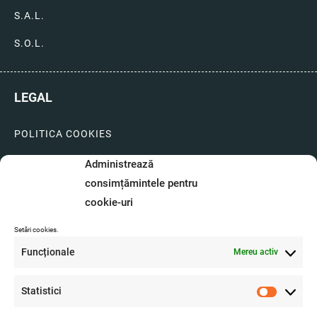
S.A.L.
S.O.L.
LEGAL
POLITICA COOKIES
LIVRARI SI PLATI
Administrează
consimțămintele pentru
GARANTIE SI SERVICE
cookie-uri
FORMULAR SERVICE
Setări cookies.
LIVRARE SI RETUR
Funcționale
Mereu activ
FORMULAR DE RETUR
Statistici
Statistici
A.N.P.C.