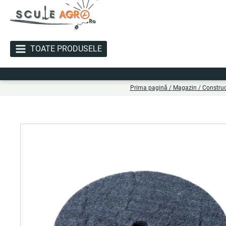
TOATE PRODUSELE
Li
Prima pagină
/
Magazin
/
Construc