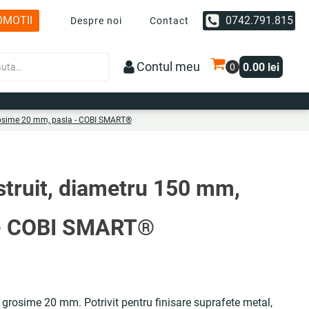
OMOTII
0742.791.815
Despre noi
Contact
Contul meu
0.00
lei
 grosime 20 mm, pasla - COBI SMART®
ustruit, diametru 150 mm,
 - COBI SMART®
, grosime 20 mm. Potrivit pentru finisare suprafete metal,