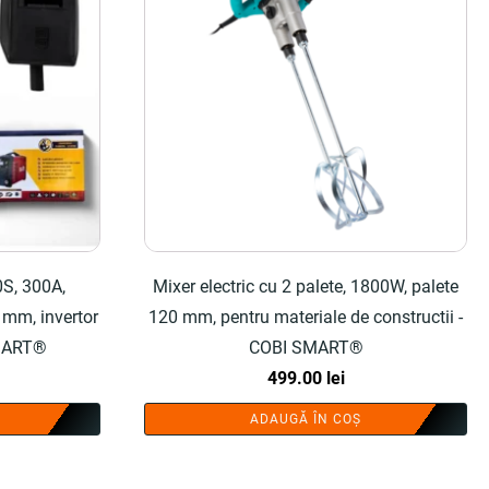
S, 300A,
Mixer electric cu 2 palete, 1800W, palete
 mm, invertor
120 mm, pentru materiale de constructii -
SMART®
COBI SMART®
499.00
lei
ADAUGĂ ÎN COȘ