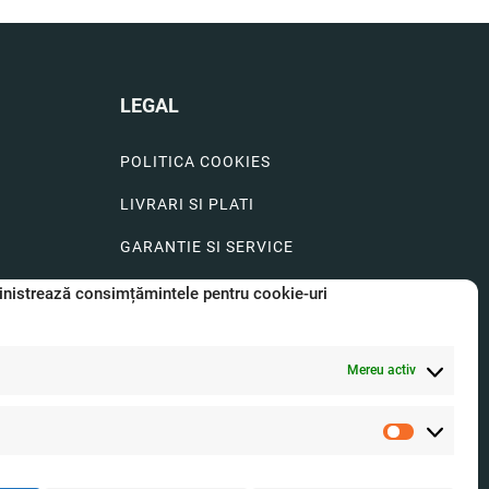
LEGAL
POLITICA COOKIES
LIVRARI SI PLATI
GARANTIE SI SERVICE
FORMULAR SERVICE
nistrează consimțămintele pentru cookie-uri
LIVRARE SI RETUR
Mereu activ
FORMULAR DE RETUR
A.N.P.C.
Statistici
O.D.R.