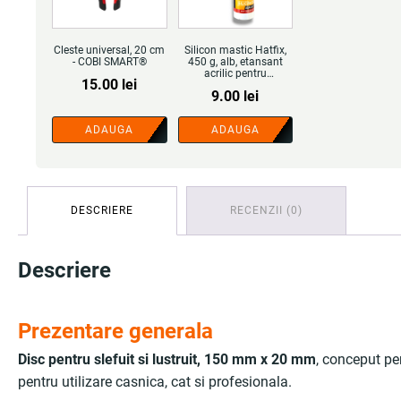
Cleste universal, 20 cm
Silicon mastic Hatfix,
- COBI SMART®
450 g, alb, etansant
acrilic pentru
15.00
lei
constructii si finisaje
9.00
lei
interioare - COBI
SMART®
ADAUGA
ADAUGA
DESCRIERE
RECENZII (0)
Descriere
Prezentare generala
Disc pentru slefuit si lustruit, 150 mm x 20 mm
, conceput pe
pentru utilizare casnica, cat si profesionala.