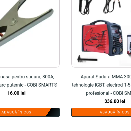
 masa pentru sudura, 300A,
Aparat Sudura MMA 300
 arc puternic - COBI SMART®
tehnologie IGBT, electrod 1-5
16.00
lei
profesional - COBI 
336.00
lei
ADAUGĂ ÎN COȘ
ADAUGĂ ÎN COȘ