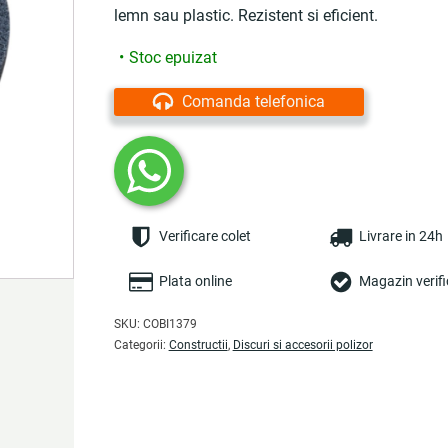
lemn sau plastic. Rezistent si eficient.
Stoc epuizat
Comanda telefonica
Verificare colet
Livrare in 24h
Plata online
Magazin verifi
SKU:
COBI1379
Categorii:
Constructii
,
Discuri si accesorii polizor