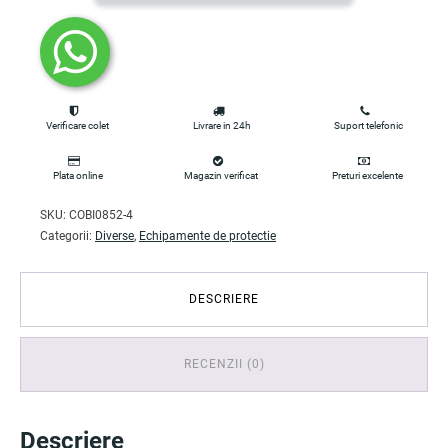
Verificare colet
Livrare in 24h
Suport telefonic
Plata online
Magazin verificat
Preturi excelente
SKU:
COBI0852-4
Categorii:
Diverse
,
Echipamente de protectie
DESCRIERE
RECENZII (0)
Descriere