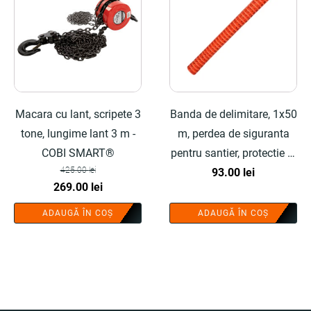
Macara cu lant, scripete 3
Banda de delimitare, 1x50
tone, lungime lant 3 m -
m, perdea de siguranta
COBI SMART®
pentru santier, protectie si
425.00
lei
delimitare zone de lucru -
93.00
lei
Prețul
Prețul
269.00
lei
COBI SMART®
inițial
curent
ADAUGĂ ÎN COȘ
ADAUGĂ ÎN COȘ
a
este:
fost:
269.00 lei.
425.00 lei.