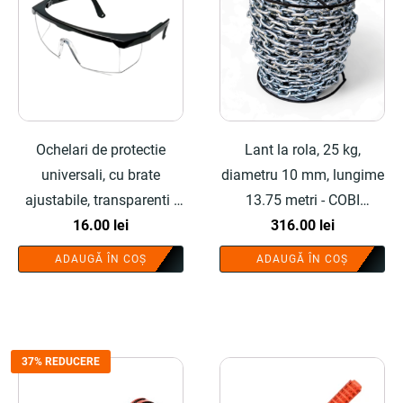
Ochelari de protectie
Lant la rola, 25 kg,
universali, cu brate
diametru 10 mm, lungime
ajustabile, transparenti -
13.75 metri - COBI
COBI SMART®
16.00
lei
316.00
SMART®
lei
ADAUGĂ ÎN COȘ
ADAUGĂ ÎN COȘ
37% REDUCERE