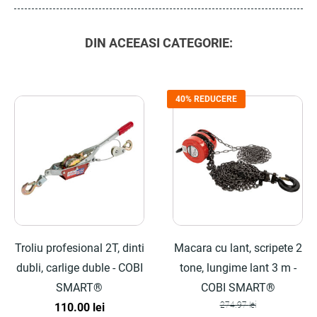
DIN ACEEASI CATEGORIE:
40% REDUCERE
Troliu profesional 2T, dinti
Macara cu lant, scripete 2
dubli, carlige duble - COBI
tone, lungime lant 3 m -
SMART®
COBI SMART®
274.97
lei
110.00
lei