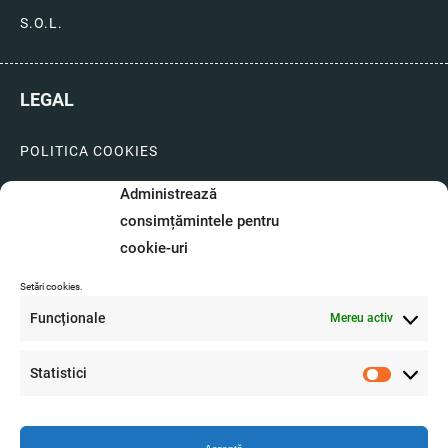
S.O.L.
LEGAL
POLITICA COOKIES
LIVRARI SI PLATI
Administrează
consimțămintele pentru
GARANTIE SI SERVICE
cookie-uri
FORMULAR SERVICE
Setări cookies.
LIVRARE SI RETUR
Funcționale
Mereu activ
FORMULAR DE RETUR
Statistici
Statistici
A.N.P.C.
O.D.R.