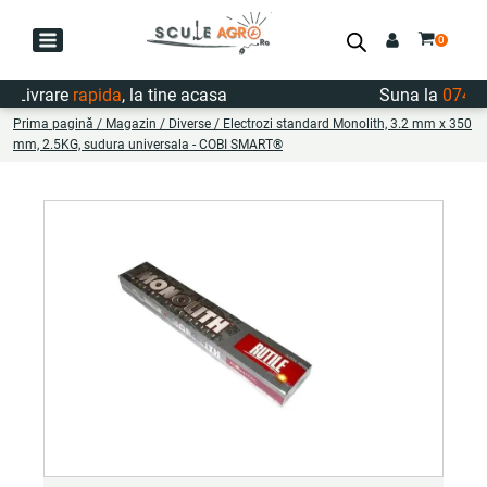
Livrare
rapida
, la tine acasa
Suna la
0747.72
Prima pagină
/
Magazin
/
Diverse
/ Electrozi standard Monolith, 3.2 mm x 350
mm, 2.5KG, sudura universala - COBI SMART®