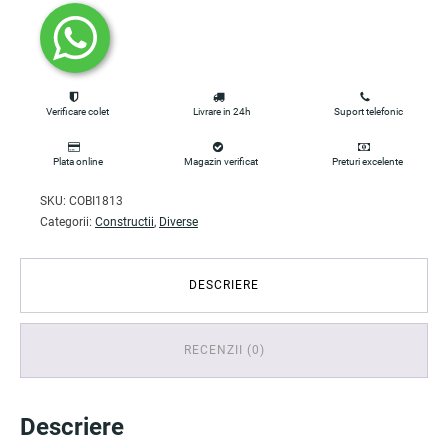
Verificare colet
Livrare in 24h
Suport telefonic
Plata online
Magazin verificat
Preturi excelente
SKU:
COBI1813
Categorii:
Constructii
,
Diverse
DESCRIERE
RECENZII (0)
Descriere