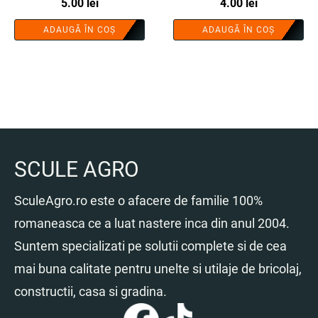
5.00
lei
SMART®
4.00
lei
ADAUGĂ ÎN COȘ
ADAUGĂ ÎN COȘ
SCULE AGRO
SculeAgro.ro este o afacere de familie 100%
romaneasca ce a luat nastere inca din anul 2004.
Suntem specializati pe solutii complete si de cea
mai buna calitate pentru unelte si utilaje de bricolaj,
constructii, casa si gradina.