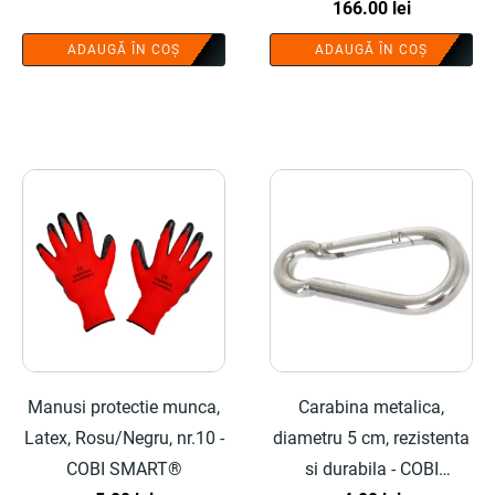
Prețul
Prețul
166.00
lei
inițial
curent
ADAUGĂ ÎN COȘ
ADAUGĂ ÎN COȘ
a
este:
fost:
166.00 lei.
274.97 lei.
Manusi protectie munca,
Carabina metalica,
Latex, Rosu/Negru, nr.10 -
diametru 5 cm, rezistenta
COBI SMART®
si durabila - COBI