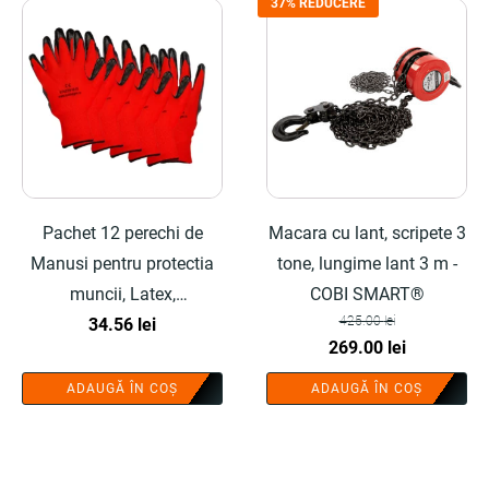
37% REDUCERE
Pachet 12 perechi de
Macara cu lant, scripete 3
Manusi pentru protectia
tone, lungime lant 3 m -
muncii, Latex,
COBI SMART®
425.00
lei
Rosu/Negru, nr.10 - COBI
34.56
lei
Prețul
Prețul
269.00
lei
SMART®
inițial
curent
ADAUGĂ ÎN COȘ
ADAUGĂ ÎN COȘ
a
este:
fost:
269.00 lei.
425.00 lei.