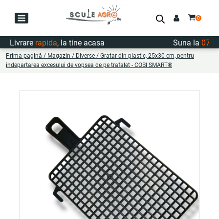
Livrare
rapida
, la tine acasa
Suna la
0747.7
Prima pagină
/
Magazin
/
Diverse
/ Gratar din plastic, 25x30 cm, pentru
indepartarea excesului de vopsea de pe trafalet - COBI SMART®