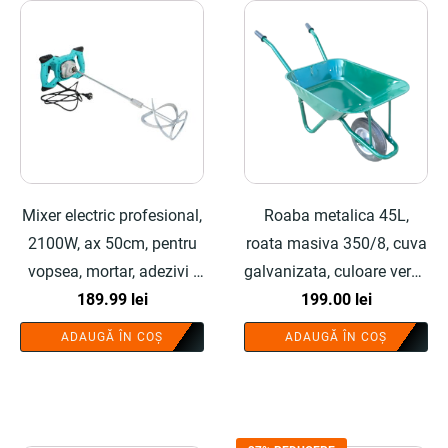
Mixer electric profesional,
Roaba metalica 45L,
2100W, ax 50cm, pentru
roata masiva 350/8, cuva
vopsea, mortar, adezivi -
galvanizata, culoare verde
COBI SMART®
189.99
lei
- COBI SMART®
199.00
lei
ADAUGĂ ÎN COȘ
ADAUGĂ ÎN COȘ