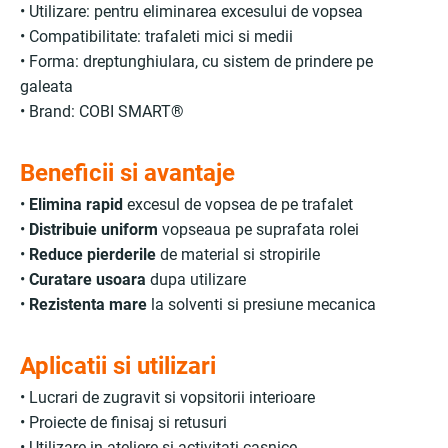
• Utilizare: pentru eliminarea excesului de vopsea
• Compatibilitate: trafaleti mici si medii
• Forma: dreptunghiulara, cu sistem de prindere pe
galeata
• Brand: COBI SMART®
Beneficii si avantaje
•
Elimina rapid
excesul de vopsea de pe trafalet
•
Distribuie uniform
vopseaua pe suprafata rolei
•
Reduce pierderile
de material si stropirile
•
Curatare usoara
dupa utilizare
•
Rezistenta mare
la solventi si presiune mecanica
Aplicatii si utilizari
• Lucrari de zugravit si vopsitorii interioare
• Proiecte de finisaj si retusuri
• Utilizare in ateliere si activitati casnice