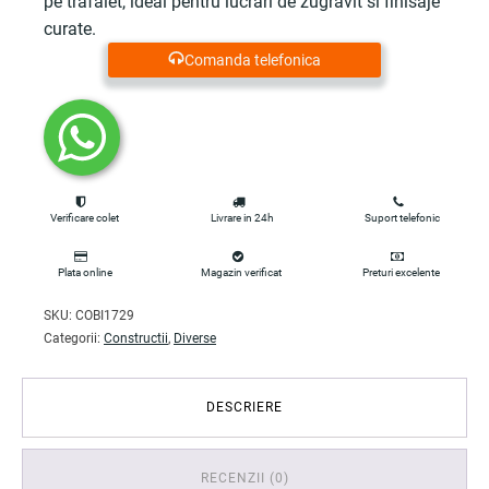
pe trafalet, ideal pentru lucrari de zugravit si finisaje
curate.
Comanda telefonica
Verificare colet
Livrare in 24h
Suport telefonic
Plata online
Magazin verificat
Preturi excelente
SKU:
COBI1729
Categorii:
Constructii
,
Diverse
DESCRIERE
RECENZII (0)