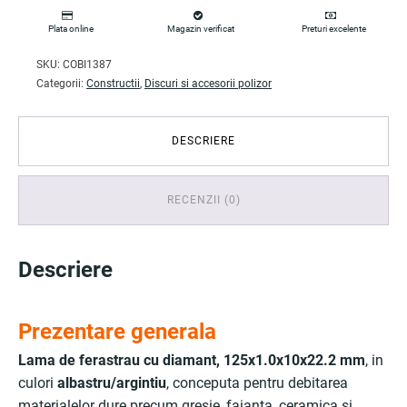
Plata online
Magazin verificat
Preturi excelente
SKU:
COBI1387
Categorii:
Constructii
,
Discuri si accesorii polizor
DESCRIERE
RECENZII (0)
Descriere
Prezentare generala
Lama de ferastrau cu diamant, 125x1.0x10x22.2 mm
, in
culori
albastru/argintiu
, conceputa pentru debitarea
materialelor dure precum gresie, faianta, ceramica si