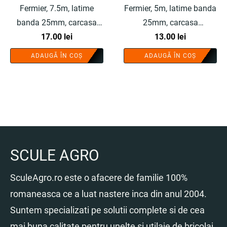
Fermier, 7.5m, latime
Fermier, 5m, latime banda
banda 25mm, carcasa
25mm, carcasa
cauciucata - COBI
17.00
lei
cauciucata - COBI
13.00
lei
SMART®
SMART®
ADAUGĂ ÎN COȘ
ADAUGĂ ÎN COȘ
SCULE AGRO
SculeAgro.ro este o afacere de familie 100%
romaneasca ce a luat nastere inca din anul 2004.
Suntem specializati pe solutii complete si de cea
mai buna calitate pentru unelte si utilaje de bricolaj,