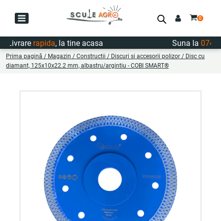
ivrare
rapida
, la tine acasa
Suna la
0747.72
Prima pagină
/
Magazin
/
Constructii
/
Discuri si accesorii polizor
/ Disc cu
diamant, 125x10x22.2 mm, albastru/argintiu - COBI SMART®