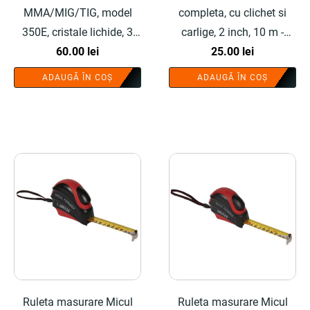
MMA/MIG/TIG, model
completa, cu clichet si
350E, cristale lichide, 3
carlige, 2 inch, 10 m -
reglaje - COBI SMART®
60.00
lei
COBI SMART®
25.00
lei
ADAUGĂ ÎN COȘ
ADAUGĂ ÎN COȘ
Ruleta masurare Micul
Ruleta masurare Micul