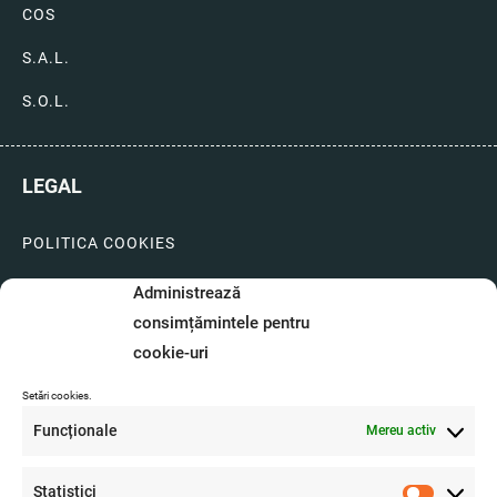
COS
S.A.L.
S.O.L.
LEGAL
POLITICA COOKIES
LIVRARI SI PLATI
Administrează
consimțămintele pentru
GARANTIE SI SERVICE
cookie-uri
FORMULAR SERVICE
Setări cookies.
LIVRARE SI RETUR
Funcționale
Mereu activ
FORMULAR DE RETUR
Statistici