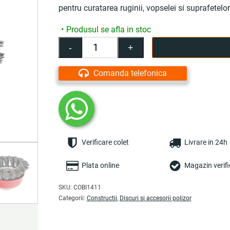
pentru curatarea ruginii, vopselei si suprafetelo
Produsul se afla in stoc
-
+
Cantitate
Perie
pentru
Comanda telefonica
polizor
unghiular,
65
mm,
M14,
tip
Verificare colet
Livrare in 24h
cupa,
sarma
rasucita
Plata online
Magazin verifi
din
otel
SKU:
COBI1411
-
Categorii:
Constructii
,
Discuri si accesorii polizor
COBI
SMART®