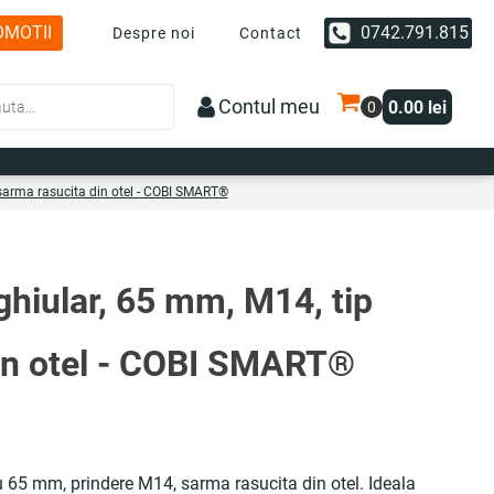
OMOTII
0742.791.815
Despre noi
Contact
Contul meu
0.00
lei
 sarma rasucita din otel - COBI SMART®
ghiular, 65 mm, M14, tip
din otel - COBI SMART®
ru 65 mm, prindere M14, sarma rasucita din otel. Ideala