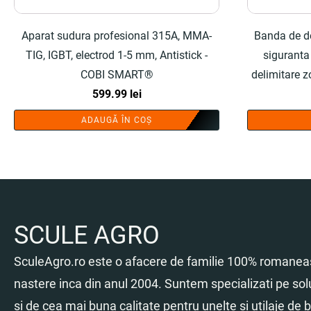
Aparat sudura profesional 315A, MMA-
Banda de de
TIG, IGBT, electrod 1-5 mm, Antistick -
siguranta 
COBI SMART®
delimitare 
599.99
lei
ADAUGĂ ÎN COȘ
SCULE AGRO
SculeAgro.ro este o afacere de familie 100% romaneas
nastere inca din anul 2004. Suntem specializati pe sol
si de cea mai buna calitate pentru unelte si utilaje de br