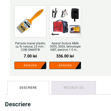
Pensula maner plastic,
Aparat Sudura MMA
cu fir natural, 25 mm -
300S, 300A, tehnologie
COBI SMART®
IGBT, electrod 1-5 mm,
invertor profesional -
7.00
lei
336.00
lei
COBI SMART®
ADAUGA
ADAUGA
DESCRIERE
RECENZII (0)
Descriere