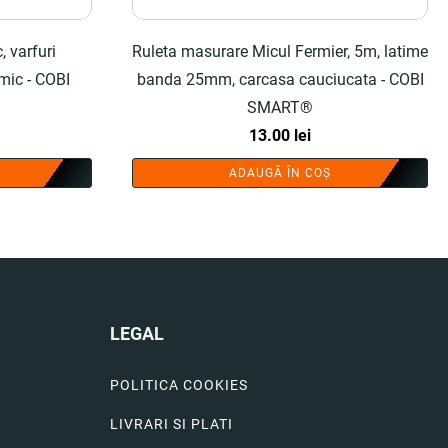
, varfuri
Ruleta masurare Micul Fermier, 5m, latime
mic - COBI
banda 25mm, carcasa cauciucata - COBI
SMART®
13.00
lei
ADAUGĂ ÎN COȘ
LEGAL
POLITICA COOKIES
LIVRARI SI PLATI