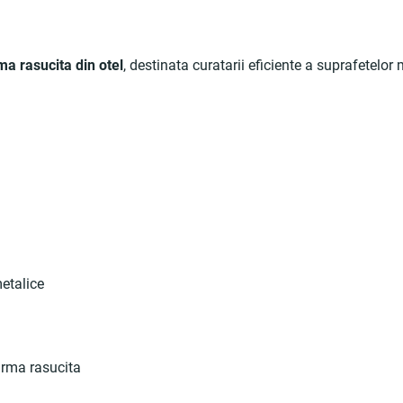
ma rasucita din otel
, destinata curatarii eficiente a suprafetelor
metalice
arma rasucita