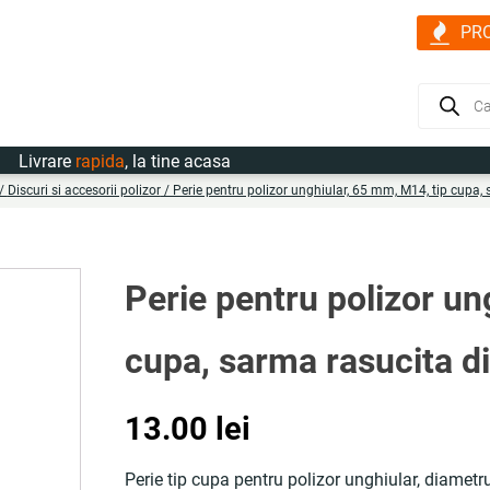
PR
Products
search
vrare
rapida
, la tine acasa
/
Discuri si accesorii polizor
/ Perie pentru polizor unghiular, 65 mm, M14, tip cupa,
Perie pentru polizor un
cupa, sarma rasucita 
13.00
lei
Perie tip cupa pentru polizor unghiular, diamet