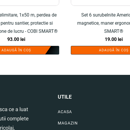
limitare, 1x50 m, perdea de
Set 6 surubelnite Americ
pentru santier, protectie si
magnetice, maner ergono
zone de lucru - COBI SMART®
SMART®
93.00
lei
19.00
lei
ADAUGĂ ÎN COȘ
ADAUGĂ ÎN COȘ
UTILE
ca ce a luat
ACASA
utii complete
MAGAZIN
icolaj,