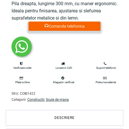
Pila dreapta, lungime 300 mm, cu maner ergonomic.
Ideala pentru finisarea, ajustarea si slefuirea
suprafetelor metalice si din lemn.
Comanda telefonica
Verificare colet
Livrare in 24h
Suport telefonic
Plata online
Magazin verificat
Preturi excelente
SKU:
COBI1422
Categorii:
Constructii
,
Scule de mana
DESCRIERE