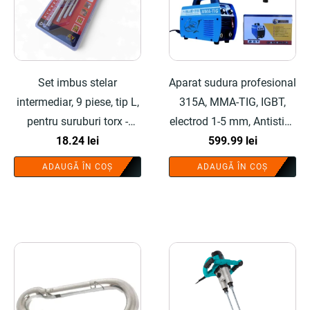
Set imbus stelar
Aparat sudura profesional
intermediar, 9 piese, tip L,
315A, MMA-TIG, IGBT,
pentru suruburi torx -
electrod 1-5 mm, Antistick
COBI SMART®
18.24
lei
- COBI SMART®
599.99
lei
ADAUGĂ ÎN COȘ
ADAUGĂ ÎN COȘ