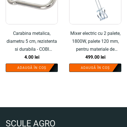
Carabina metalica,
Mixer electric cu 2 palete,
diametru 5 cm, rezistenta
1800W, palete 120 mm,
si durabila - COBI
pentru materiale de
SMART®
4.00
lei
constructii - COBI
499.00
lei
SMART®
ADAUGĂ ÎN COȘ
ADAUGĂ ÎN COȘ
SCULE AGRO