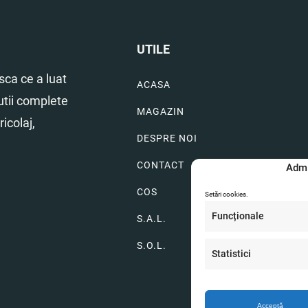
UTILE
ca ce a luat
ACASA
utii complete
MAGAZIN
icolaj,
DESPRE NOI
CONTACT
Admi
COS
Setări cookies.
Funcționale
S.A.L.
S.O.L.
Statistici
Acceptă