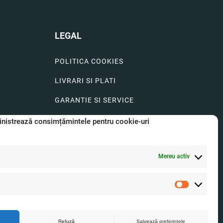
LEGAL
POLITICA COOKIES
LIVRARI SI PLATI
GARANTIE SI SERVICE
FORMULAR SERVICE
nistrează consimțămintele pentru cookie-uri
LIVRARE SI RETUR
Mereu activ
FORMULAR DE RETUR
A.N.P.C.
Statistici
O.D.R.
Refuză
Salvează preferințele