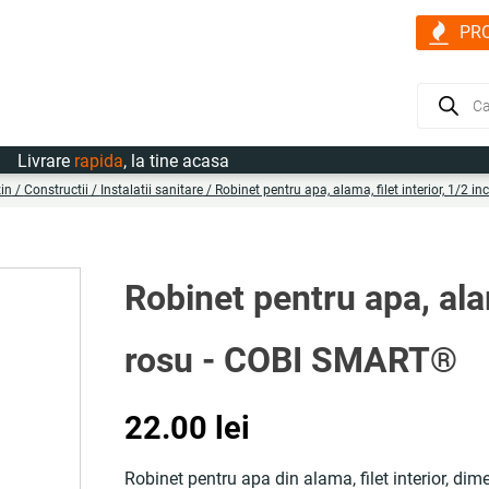
PR
Products
search
vrare
rapida
, la tine acasa
in
/
Constructii
/
Instalatii sanitare
/ Robinet pentru apa, alama, filet interior, 1/2 
Robinet pentru apa, alam
rosu - COBI SMART®
22.00
lei
Robinet pentru apa din alama, filet interior, di