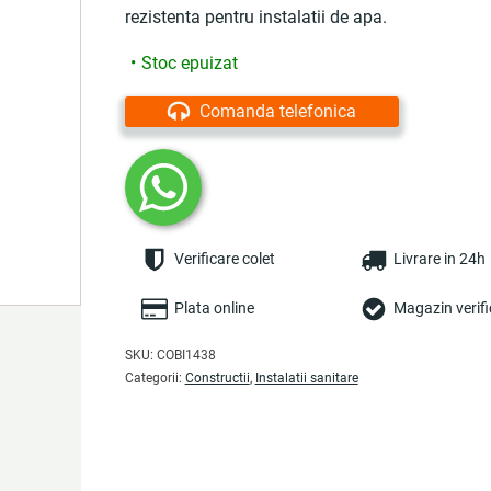
rezistenta pentru instalatii de apa.
Stoc epuizat
Comanda telefonica
Verificare colet
Livrare in 24h
Plata online
Magazin verifi
SKU:
COBI1438
Categorii:
Constructii
,
Instalatii sanitare