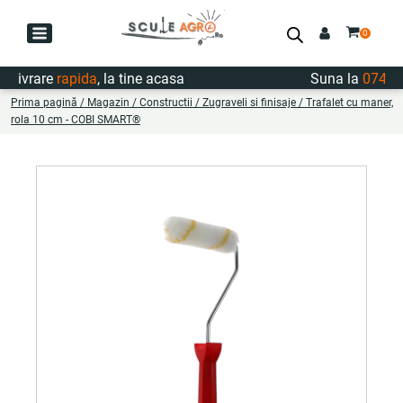
ivrare
rapida
, la tine acasa
Suna la
0747.72
Prima pagină
/
Magazin
/
Constructii
/
Zugraveli si finisaje
/ Trafalet cu maner,
rola 10 cm - COBI SMART®