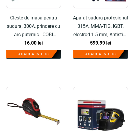
Cleste de masa pentru
Aparat sudura profesional
sudura, 300A, prindere cu
315A, MMA-TIG, IGBT,
arc puternic - COBI
electrod 1-5 mm, Antistick
SMART®
16.00
lei
- COBI SMART®
599.99
lei
ADAUGĂ ÎN COȘ
ADAUGĂ ÎN COȘ