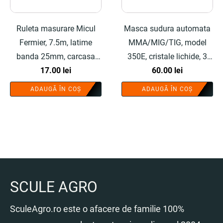
Ruleta masurare Micul
Masca sudura automata
Fermier, 7.5m, latime
MMA/MIG/TIG, model
banda 25mm, carcasa
350E, cristale lichide, 3
cauciucata - COBI
17.00
lei
reglaje - COBI SMART®
60.00
lei
SMART®
ADAUGĂ ÎN COȘ
ADAUGĂ ÎN COȘ
SCULE AGRO
SculeAgro.ro este o afacere de familie 100%