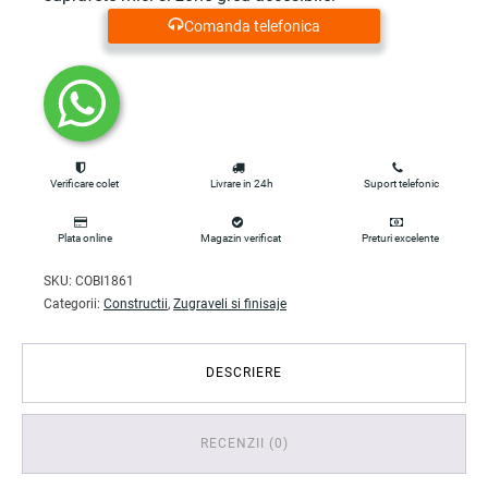
Comanda telefonica
Verificare colet
Livrare in 24h
Suport telefonic
Plata online
Magazin verificat
Preturi excelente
SKU:
COBI1861
Categorii:
Constructii
,
Zugraveli si finisaje
DESCRIERE
RECENZII (0)