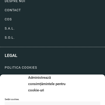
DESPRE NOI
CONTACT
COS
S.A.L.
S.O.L.
LEGAL
POLITICA COOKIES
LIVRARI SI PLATI
Administrează
consimțămintele pentru
GARANTIE SI SERVICE
cookie-uri
FORMULAR SERVICE
Setări cookies.
LIVRARE SI RETUR