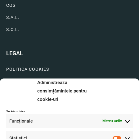
COS
S.A.L.
S.O.L.
LEGAL
POLITICA COOKIES
LIVRARI SI PLATI
Administrează
consimțămintele pentru
GARANTIE SI SERVICE
cookie-uri
FORMULAR SERVICE
Setări cookies.
LIVRARE SI RETUR
Funcționale
Mereu activ
FORMULAR DE RETUR
Statistici