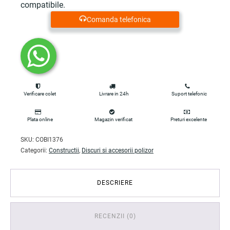
compatibile.
Comanda telefonica
Verificare colet
Livrare in 24h
Suport telefonic
Plata online
Magazin verificat
Preturi excelente
SKU:
COBI1376
Categorii:
Constructii
,
Discuri si accesorii polizor
DESCRIERE
RECENZII (0)