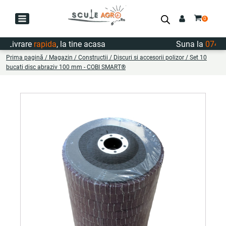
Livrare
rapida
, la tine acasa
Suna la
0747.72
Prima pagină
/
Magazin
/
Constructii
/
Discuri si accesorii polizor
/ Set 10
bucati disc abraziv 100 mm - COBI SMART®