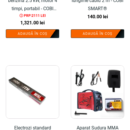
benzina 2.5 kW, motor 4
lungime cablu 2 m - COBI
timpi, portabil - COBI
SMART®
ⓘ PRP:2111 LEI
SMART®
140.00
lei
1,321.00
lei
ADAUGĂ ÎN COȘ
ADAUGĂ ÎN COȘ
Electrozi standard
Aparat Sudura MMA