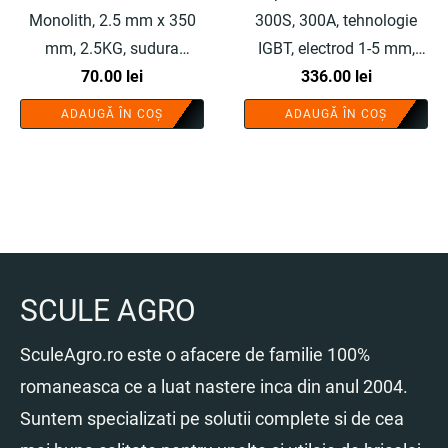
Monolith, 2.5 mm x 350
300S, 300A, tehnologie
mm, 2.5KG, sudura
IGBT, electrod 1-5 mm,
universala - COBI
70.00
lei
invertor profesional - COBI
336.00
lei
SMART®
SMART®
ADAUGĂ ÎN COȘ
ADAUGĂ ÎN COȘ
SCULE AGRO
SculeAgro.ro este o afacere de familie 100%
romaneasca ce a luat nastere inca din anul 2004.
Suntem specializati pe solutii complete si de cea