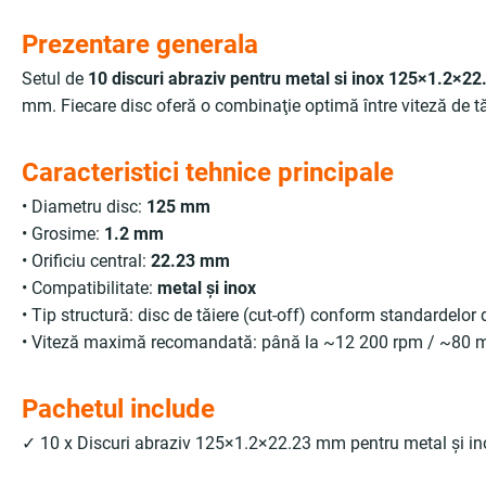
Prezentare generala
Setul de
10 discuri abraziv pentru metal si inox 125×1.2×2
mm. Fiecare disc oferă o combinaţie optimă între viteză de tăier
Caracteristici tehnice principale
• Diametru disc:
125 mm
• Grosime:
1.2 mm
• Orificiu central:
22.23 mm
• Compatibilitate:
metal şi inox
• Tip structură: disc de tăiere (cut-off) conform standardelor
• Viteză maximă recomandată: până la ~12 200 rpm / ~80 m/s
Pachetul include
✓ 10 x Discuri abraziv 125×1.2×22.23 mm pentru metal şi in