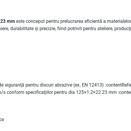
2.23 mm
este conceput pentru prelucrarea eficientă a materialelor
e, durabilitate şi precizie, fiind potrivit pentru ateliere, produc
 de siguranţă pentru discuri abrazive (ex. EN 12413) :contentRefe
 conform specificaţiilor pentru dia 125×1.2×22.23 mm :conten
ox