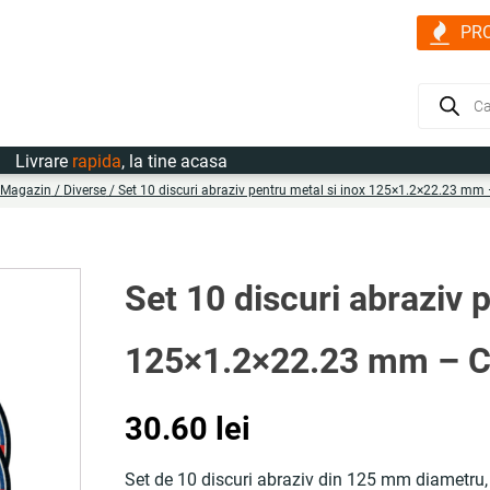
PR
Products
search
rare
rapida
, la tine acasa
Magazin
/
Diverse
/ Set 10 discuri abraziv pentru metal si inox 125×1.2×22.23 m
Set 10 discuri abraziv 
125×1.2×22.23 mm – 
30.60
lei
Set de 10 discuri abraziv din 125 mm diametru,