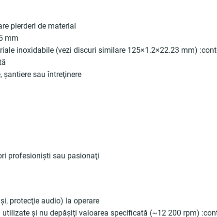
e pierderi de material
25 mm
iale inoxidabile (vezi discuri similare 125×1.2×22.23 mm) :cont
tă
 şantiere sau întreţinere
ori profesionişti sau pasionaţi
i, protecţie audio) la operare
utilizate şi nu depăşiţi valoarea specificată (~12 200 rpm) :con