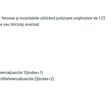
 feroase şi inoxidabile utilizând polizoare unghiulare de 125
ţie sau bricolaj avansat.
rence[oaicite:1]{index=1}
tReference[oaicite:2]{index=2}