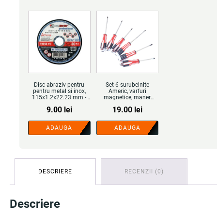
Disc abraziv pentru
Set 6 surubelnite
pentru metal si inox,
Americ, varfuri
115x1.2x22.23 mm -
magnetice, maner
COBI SMART®
ergonomic - COBI
9.00
lei
19.00
lei
SMART®
ADAUGA
ADAUGA
DESCRIERE
RECENZII (0)
Descriere