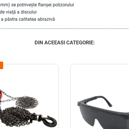
3 mm) se potriveşte flanşei polizorului
de viaţă a discului
u a păstra calitatea abrazivă
DIN ACEEASI CATEGORIE: