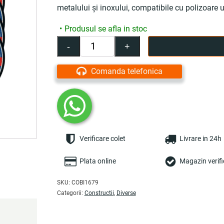
metalului şi inoxului, compatibile cu polizoare 
Produsul se afla in stoc
-
+
Cantitate
Set
10
Comanda telefonica
discuri
abraziv
pentru
metal
si
inox
Verificare colet
Livrare in 24h
125×1.2×22.23
mm
–
Plata online
Magazin verifi
COBI
SMART®
SKU:
COBI1679
Categorii:
Constructii
,
Diverse