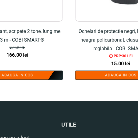
nt, scripete 2 tone, lungime
Ochelari de protectie negri, l
t 3 m - COBI SMART®
neagra policarbonat, clasa 
274.97
lei
reglabila - COBI S
Prețul
Prețul
166.00
lei
ⓘ PRP:30 LEI
inițial
curent
15.00
lei
a
este:
ADAUGĂ ÎN COȘ
ADAUGĂ ÎN COȘ
fost:
166.00 lei.
274.97 lei.
UTILE
ca ce a luat