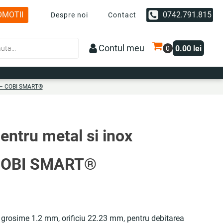
OMOTII
0742.791.815
Despre noi
Contact
Contul meu
0.00
lei
m – COBI SMART®
pentru metal si inox
COBI SMART®
 grosime 1.2 mm, orificiu 22.23 mm, pentru debitarea