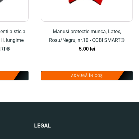
entila sticla
Manusi protectie munca, Latex,
II, lungime
Rosu/Negru, nr.10 - COBI SMART®
MART®
5.00
lei
ADAUGĂ ÎN COȘ
LEGAL