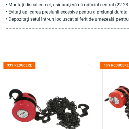
• Montaţi discul corect, asiguraţi-vă că orificiul central (22.2
• Evitaţi aplicarea presiunii excesive pentru a prelungi durata 
• Depozitaţi setul într-un loc uscat şi ferit de umezeală pentr
33% REDUCERE
40% REDUCERE