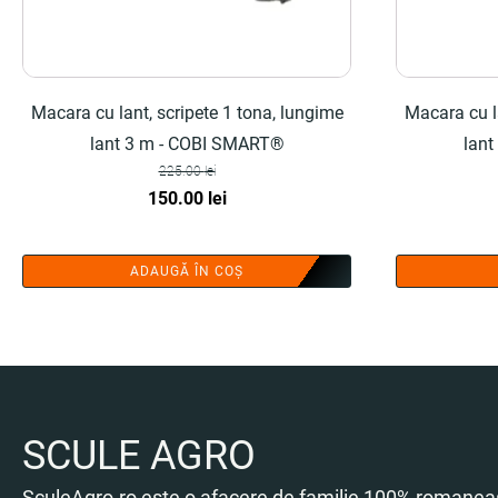
Macara cu lant, scripete 1 tona, lungime
Macara cu la
lant 3 m - COBI SMART®
lan
225.00
lei
Prețul
Prețul
150.00
lei
inițial
curent
a
este:
ADAUGĂ ÎN COȘ
fost:
150.00 lei.
225.00 lei.
SCULE AGRO
SculeAgro.ro este o afacere de familie 100% romaneas