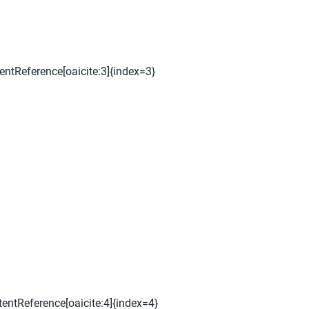
entReference[oaicite:3]{index=3}
tentReference[oaicite:4]{index=4}