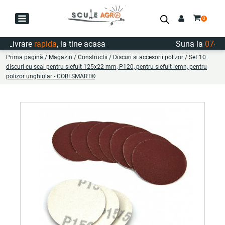
ivrare
rapida
, la tine acasa
Suna la
0747.72
Prima pagină
/
Magazin
/
Constructii
/
Discuri si accesorii polizor
/ Set 10
discuri cu scai pentru slefuit 125x22 mm, P120, pentru slefuit lemn, pentru
polizor unghiular - COBI SMART®