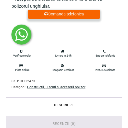
polizorul unghiular.
Comanda telefonica
Verificare colet
Livrare in 24h
Suport telefonic
Plata online
Magazin verificat
Preturi excelente
SKU:
COBI2473
Categorii:
Constructii
,
Discuri si accesorii polizor
DESCRIERE
RECENZII (0)