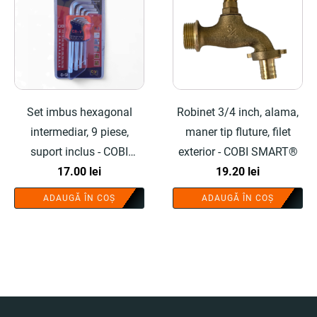
Set imbus hexagonal
Robinet 3/4 inch, alama,
intermediar, 9 piese,
maner tip fluture, filet
suport inclus - COBI
exterior - COBI SMART®
SMART®
17.00
lei
19.20
lei
ADAUGĂ ÎN COȘ
ADAUGĂ ÎN COȘ