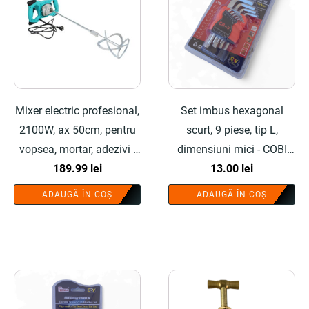
Mixer electric profesional,
Set imbus hexagonal
2100W, ax 50cm, pentru
scurt, 9 piese, tip L,
vopsea, mortar, adezivi -
dimensiuni mici - COBI
COBI SMART®
189.99
lei
SMART®
13.00
lei
ADAUGĂ ÎN COȘ
ADAUGĂ ÎN COȘ