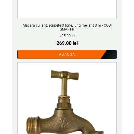
Macara cu lant, scripete 3 tone, lungime lant 3 m - COBI
SMART®
425.00
lei
Prețul
Prețul
269.00
lei
inițial
curent
ADAUGA
a
este:
fost:
269.00 lei.
425.00 lei.