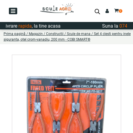
vrare
rapida
, la tine acasa
Suna la
0747.722
Prima pagină
/
Magazin
/
Constructii
/
Scule de mana
/ Set 4 clesti pentru inele
siguranta, otel crom-vanadiu, 200 mm - COBI SMART®