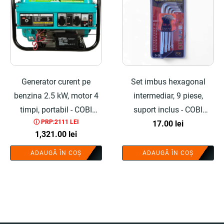
Generator curent pe
Set imbus hexagonal
benzina 2.5 kW, motor 4
intermediar, 9 piese,
timpi, portabil - COBI
suport inclus - COBI
ⓘ PRP:2111 LEI
SMART®
SMART®
17.00
lei
1,321.00
lei
ADAUGĂ ÎN COȘ
ADAUGĂ ÎN COȘ