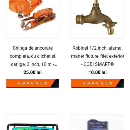
Chinga de ancorare
Robinet 1/2 inch, alama,
completa, cu clichet si
maner fluture, filet exterior
carlige, 2 inch, 10 m -
- COBI SMART®
COBI SMART®
25.00
lei
18.00
lei
ADAUGĂ ÎN COȘ
ADAUGĂ ÎN COȘ