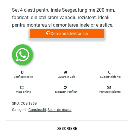
Set 4 clesti pentru inele Seeger, lungime 200 mm,
fabricati din otel crom-vanadiu rezistent. Ideali
pentru montarea si demontarea inelelor elastice.
Comanda telefonica
Verificare colet
Livrare in 24h
Suport telefonic
Plata online
Magazin verificat
Preturi excelente
SKU:
COBI1369
Categorii:
Constructii
,
Scule de mana
DESCRIERE