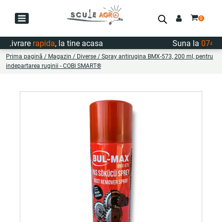
ivrare
rapida
, la tine acasa
Suna la
0747.72
Prima pagină
/
Magazin
/
Diverse
/ Spray antirugina BMX-573, 200 ml, pentru
indepartarea ruginii - COBI SMART®