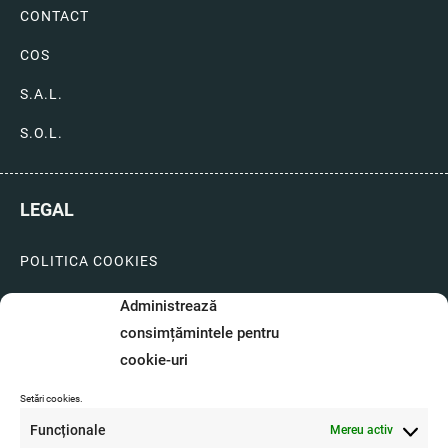
CONTACT
COS
S.A.L.
S.O.L.
LEGAL
POLITICA COOKIES
LIVRARI SI PLATI
Administrează
consimțămintele pentru
GARANTIE SI SERVICE
cookie-uri
FORMULAR SERVICE
Setări cookies.
LIVRARE SI RETUR
Funcționale
Mereu activ