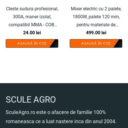
Cleste sudura profesional,
Mixer electric cu 2 palete,
300A, maner izolat,
1800W, palete 120 mm,
compatibil MMA - COBI
pentru materiale de
SMART®
24.00
lei
constructii - COBI
499.00
lei
SMART®
ADAUGĂ ÎN COȘ
ADAUGĂ ÎN COȘ
SCULE AGRO
SculeAgro.ro este o afacere de familie 100%
romaneasca ce a luat nastere inca din anul 2004.