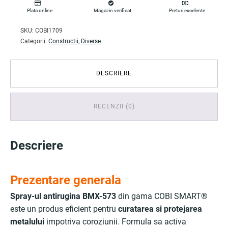
Plata online
Magazin verificat
Preturi excelente
SKU:
COBI1709
Categorii:
Constructii
,
Diverse
DESCRIERE
RECENZII (0)
Descriere
Prezentare generala
Spray-ul antirugina BMX-573
din gama COBI SMART®
este un produs eficient pentru
curatarea si protejarea
metalului
impotriva coroziunii. Formula sa activa