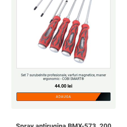
Set 7 surubelnite profesionale, varfuri magnetice, maner
ergonomic - COBI SMART®
44.00
lei
ADAUGA
Spray antirugina BMX-573, 200