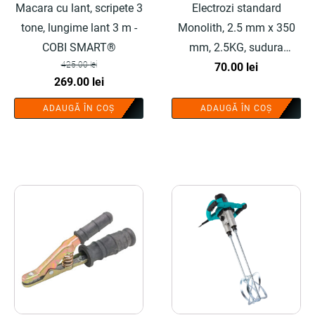
Macara cu lant, scripete 3
Electrozi standard
tone, lungime lant 3 m -
Monolith, 2.5 mm x 350
COBI SMART®
mm, 2.5KG, sudura
425.00
lei
universala - COBI
70.00
lei
Prețul
Prețul
269.00
lei
SMART®
inițial
curent
ADAUGĂ ÎN COȘ
ADAUGĂ ÎN COȘ
a
este:
fost:
269.00 lei.
425.00 lei.