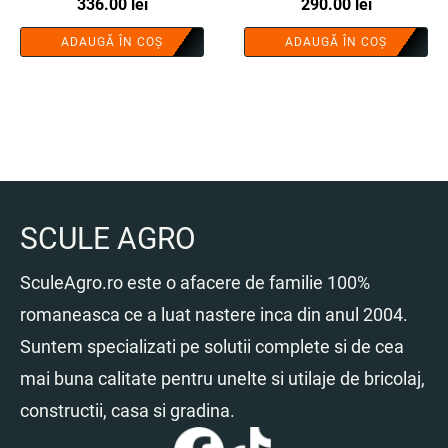
invertor profesional - COBI
336.00
lei
290.00
SMART®
lei
SMART®
ADAUGĂ ÎN COȘ
ADAUGĂ ÎN COȘ
SCULE AGRO
SculeAgro.ro este o afacere de familie 100%
romaneasca ce a luat nastere inca din anul 2004.
Suntem specializati pe solutii complete si de cea
mai buna calitate pentru unelte si utilaje de bricolaj,
constructii, casa si gradina.