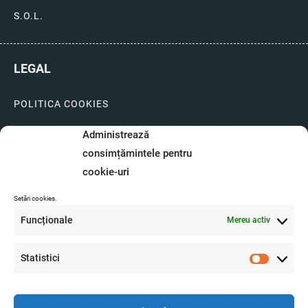
S.O.L.
LEGAL
POLITICA COOKIES
LIVRARI SI PLATI
Administrează
consimțămintele pentru
GARANTIE SI SERVICE
cookie-uri
FORMULAR SERVICE
Setări cookies.
LIVRARE SI RETUR
Funcționale
Mereu activ
FORMULAR DE RETUR
Statistici
A.N.P.C.
Statistici
O.D.R.