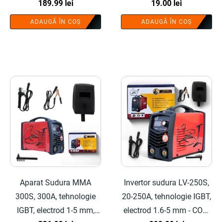
COBI SMART®
189.99
lei
SMART®
19.00
lei
ADAUGĂ ÎN COȘ
ADAUGĂ ÎN COȘ
Aparat Sudura MMA
Invertor sudura LV-250S,
300S, 300A, tehnologie
20-250A, tehnologie IGBT,
IGBT, electrod 1-5 mm,
electrod 1.6-5 mm - COBI