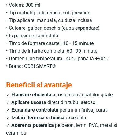
• Volum: 300 ml
• Tip ambalaj: tub aerosol sub presiune
• Tip aplicare: manuala, cu duza inclusa
• Culoare: galben deschis (dupa expandare)
• Expansiune: controlata
• Timp de formare crustei: 10–15 minute
• Timp de intarire completa: 60–90 minute
• Domeniu de temperatura: -40°C pana la +90°C
• Brand: COBI SMART®
Beneficii si avantaje
✓
Etansare eficienta
a rosturilor si spatiilor goale
✓
Aplicare usoara
direct din tubul aerosol
✓
Expandare controlata
pentru un finisaj curat
✓
Izolare termica si fonica
excelenta
✓
Aderenta puternica
pe beton, lemn, PVC, metal si
ceramica