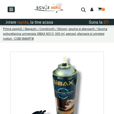
ivrare
rapida
, la tine acasa
Suna la
0747.72
Prima pagină
/
Magazin
/
Constructii
/
Siliconi, spume si etansanti
/ Spuma
poliuretanica universala SIBAX NS13, 300 ml, aerosol, etansare si umplere
rosturi - COBI SMART®