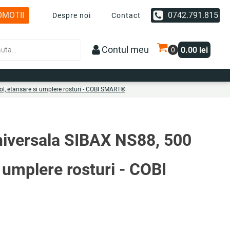
OMOTII
0742.791.815
Despre noi
Contact
Contul meu
0.00
lei
l, etansare si umplere rosturi - COBI SMART®
niversala SIBAX NS88, 500
i umplere rosturi - COBI