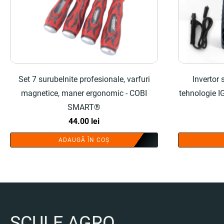
Set 7 surubelnite profesionale, varfuri
Invertor
magnetice, maner ergonomic - COBI
tehnologie I
SMART®
44.00
lei
ADAUGĂ ÎN COȘ
SCULE AGRO