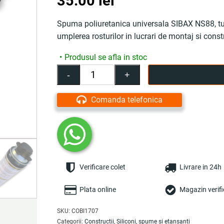
35.00
lei
Spuma poliuretanica universala SIBAX NS88, tub 
umplerea rosturilor in lucrari de montaj si constr
Produsul se afla in stoc
-
+
Cantitate
Spuma
poliuretanica
Comanda telefonica
universala
SIBAX
NS88,
500
ml,
aerosol,
Verificare colet
Livrare in 24h
etansare
si
umplere
Plata online
Magazin verifi
rosturi
-
SKU:
COBI1707
COBI
Categorii:
Constructii
,
Siliconi, spume si etansanti