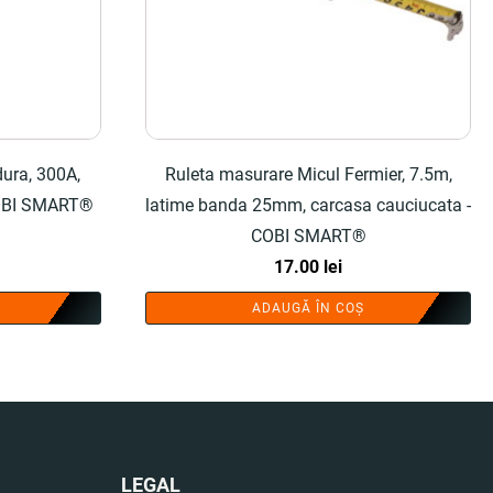
ura, 300A,
Ruleta masurare Micul Fermier, 7.5m,
 COBI SMART®
latime banda 25mm, carcasa cauciucata -
COBI SMART®
17.00
lei
ADAUGĂ ÎN COȘ
LEGAL