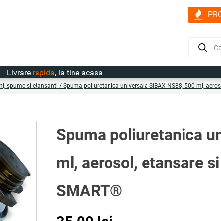
PR
Products
search
rare
rapida
, la tine acasa
oni, spume si etansanti
/ Spuma poliuretanica universala SIBAX NS88, 500 ml, aeroso
Spuma poliuretanica u
ml, aerosol, etansare s
SMART®