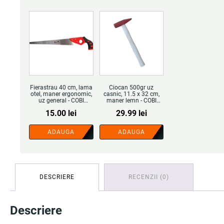
Fierastrau 40 cm, lama
Ciocan 500gr uz
otel, maner ergonomic,
casnic, 11.5 x 32 cm,
uz general - COBI
maner lemn - COBI
SMART®
SMART®
15.00
lei
29.99
lei
ADAUGA
ADAUGA
DESCRIERE
RECENZII (0)
Descriere