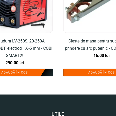
 sudura LV-250S, 20-250A,
Cleste de masa pentru sud
GBT, electrod 1.6-5 mm - COBI
prindere cu arc puternic -
SMART®
16.00
lei
290.00
lei
ADAUGĂ ÎN COȘ
ADAUGĂ ÎN COȘ
UTILE