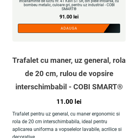
Incaltaminte de lucru nr. 41 Kavi S1 SR, din piele intoarsa, cu
bombeu metalic, culoare gri, pentru uz industrial - COBI
SMART®
91.00
lei
ADAUGA
Trafalet cu maner, uz general, rola
de 20 cm, rulou de vopsire
interschimbabil - COBI SMART®
11.00
lei
Trafalet pentru uz general, cu maner ergonomic si
rola de 20 cm interschimbabila, ideal pentru
aplicarea uniforma a vopselelor lavabile, acrilice si
decorative.