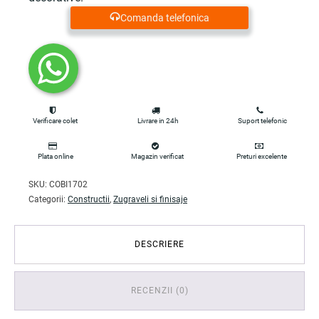
Comanda telefonica
Verificare colet
Livrare in 24h
Suport telefonic
Plata online
Magazin verificat
Preturi excelente
SKU:
COBI1702
Categorii:
Constructii
,
Zugraveli si finisaje
DESCRIERE
RECENZII (0)