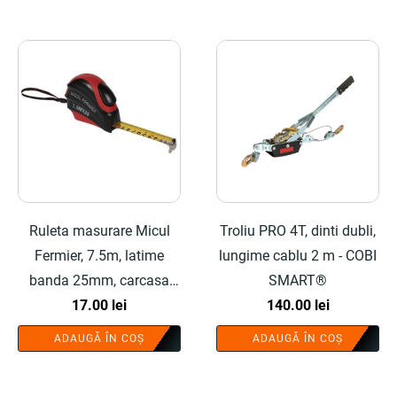
Ruleta masurare Micul
Troliu PRO 4T, dinti dubli,
Fermier, 7.5m, latime
lungime cablu 2 m - COBI
banda 25mm, carcasa
SMART®
cauciucata - COBI
17.00
lei
140.00
lei
SMART®
ADAUGĂ ÎN COȘ
ADAUGĂ ÎN COȘ