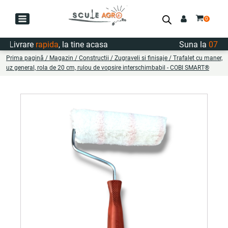
Livrare
rapida
, la tine acasa
Suna la
0747.72
Prima pagină
/
Magazin
/
Constructii
/
Zugraveli si finisaje
/ Trafalet cu maner,
uz general, rola de 20 cm, rulou de vopsire interschimbabil - COBI SMART®