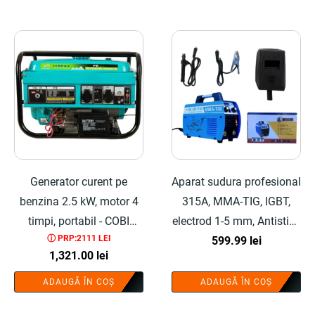
Generator curent pe
Aparat sudura profesional
benzina 2.5 kW, motor 4
315A, MMA-TIG, IGBT,
timpi, portabil - COBI
electrod 1-5 mm, Antistick
ⓘ PRP:2111 LEI
SMART®
- COBI SMART®
599.99
lei
1,321.00
lei
ADAUGĂ ÎN COȘ
ADAUGĂ ÎN COȘ