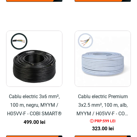
Cablu electric 3x6 mm²,
Cablu electric Premium
100 m, negru, MYYM /
3x2.5 mm², 100 m, alb,
H05VV-F - COBI SMART®
MYYM / H05VV-F - COBI
ⓘ PRP:599 LEI
499.00
lei
SMART®
323.00
lei