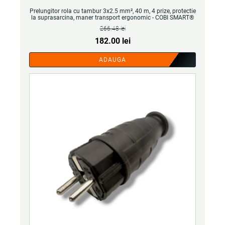
Prelungitor rola cu tambur 3x2.5 mm², 40 m, 4 prize, protectie
la suprasarcina, maner transport ergonomic - COBI SMART®
266.48
lei
Prețul
Prețul
182.00
lei
inițial
curent
ADAUGA
a
este:
fost:
182.00 lei.
266.48 lei.