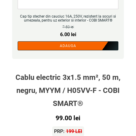
Cap tip stecher din cauciuc 16A, 250V, rezistent la socuri si
umezeala, pentru uz exterior si interior - COBI SMART®
7.50
lei
Prețul
Prețul
6.00
lei
inițial
curent
ADAUGA
a
este:
fost:
6.00 lei.
7.50 lei.
Cablu electric 3x1.5 mm², 50 m,
negru, MYYM / H05VV-F - COBI
SMART®
99.00
lei
PRP:
199 LEI