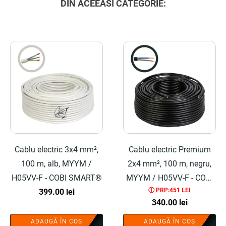
DIN ACEEASI CATEGORIE:
Cablu electric 3x4 mm²,
Cablu electric Premium
100 m, alb, MYYM /
2x4 mm², 100 m, negru,
H05VV-F - COBI SMART®
MYYM / H05VV-F - COBI
ⓘ PRP:451 LEI
399.00
lei
SMART®
340.00
lei
ADAUGĂ ÎN COȘ
ADAUGĂ ÎN COȘ