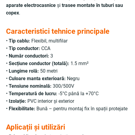
aparate electrocasnice
și
trasee montate în tuburi sau
copex
.
Caracteristici tehnice principale
•
Tip cablu:
Flexibil, multifilar
•
Tip conductor:
CCA
•
Număr conductori:
3
•
Secțiune conductor (totală):
1.5 mm²
•
Lungime rolă:
50 metri
•
Culoare manta exterioară:
Negru
•
Tensiune nominală:
300/500V
•
Temperatură de lucru:
-5°C până la +70°C
•
Izolație:
PVC interior și exterior
•
Flexibilitate:
Bună – pentru montaj fix în spații protejate
Aplicații și utilizări