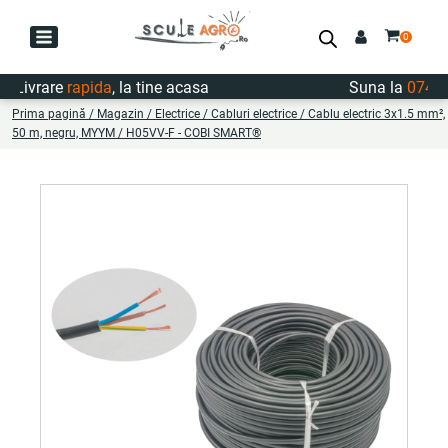
ivrare
rapida
, la tine acasa
Suna la
0747.722
Prima pagină
/
Magazin
/
Electrice
/
Cabluri electrice
/ Cablu electric 3x1.5 mm²,
50 m, negru, MYYM / H05VV-F - COBI SMART®