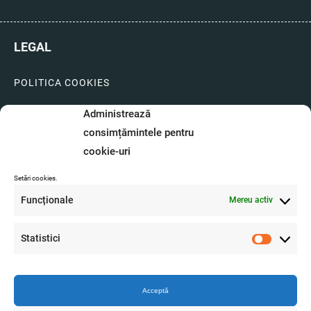
LEGAL
POLITICA COOKIES
LIVRARI SI PLATI
Administrează
consimțămintele pentru
GARANTIE SI SERVICE
cookie-uri
FORMULAR SERVICE
Setări cookies.
LIVRARE SI RETUR
Funcționale
Mereu activ
FORMULAR DE RETUR
Statistici
A.N.P.C.
Statistici
O.D.R.
Acceptă