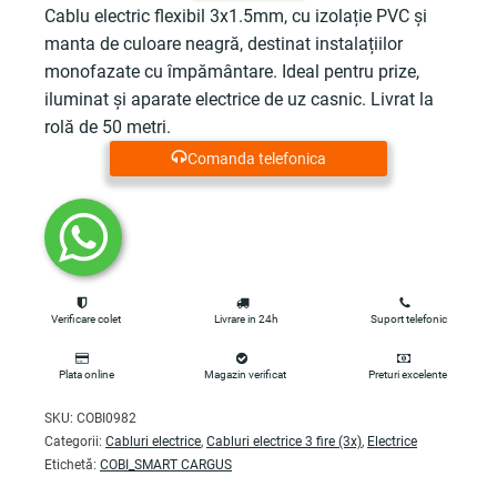
Cablu electric flexibil 3x1.5mm, cu izolație PVC și
manta de culoare neagră, destinat instalațiilor
monofazate cu împământare. Ideal pentru prize,
iluminat și aparate electrice de uz casnic. Livrat la
rolă de 50 metri.
Comanda telefonica
Verificare colet
Livrare in 24h
Suport telefonic
Plata online
Magazin verificat
Preturi excelente
SKU:
COBI0982
Categorii:
Cabluri electrice
,
Cabluri electrice 3 fire (3x)
,
Electrice
Etichetă:
COBI_SMART CARGUS