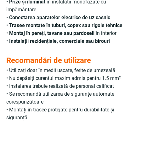
•
Prize și iluminat
în instalații monofazate cu
împământare
•
Conectarea aparatelor electrice de uz casnic
•
Trasee montate în tuburi, copex sau rigole tehnice
•
Montaj în pereți, tavane sau pardoseli
în interior
•
Instalații rezidențiale, comerciale sau birouri
Recomandări de utilizare
• Utilizați doar în medii uscate, ferite de umezeală
• Nu depășiți curentul maxim admis pentru 1.5 mm²
• Instalarea trebuie realizată de personal calificat
• Se recomandă utilizarea de siguranțe automate
corespunzătoare
• Montați în trasee protejate pentru durabilitate și
siguranță