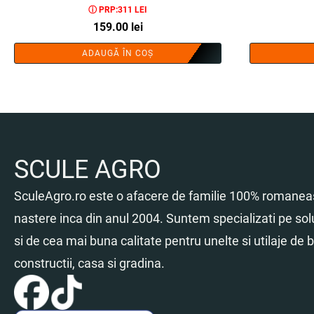
ⓘ PRP:311 LEI
159.00
lei
ADAUGĂ ÎN COȘ
SCULE AGRO
SculeAgro.ro este o afacere de familie 100% romaneas
nastere inca din anul 2004. Suntem specializati pe sol
si de cea mai buna calitate pentru unelte si utilaje de br
constructii, casa si gradina.