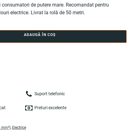
și consumatori de putere mare. Recomandat pentru
uri electrice. Livrat la rolă de 50 metri.
ADAUGĂ ÎN COȘ
Suport telefonic
cat
Preturi excelente
 6 mm²)
,
Electrice