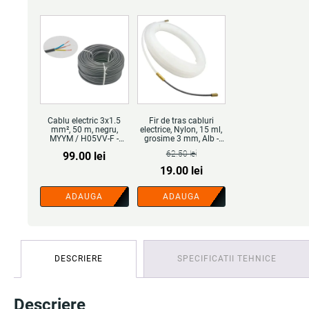
Cablu electric 3x1.5
Fir de tras cabluri
mm², 50 m, negru,
electrice, Nylon, 15 ml,
MYYM / H05VV-F -
grosime 3 mm, Alb -
COBI SMART®
COBI SMART®
62.50
lei
99.00
lei
Prețul
Prețul
19.00
lei
inițial
curent
ADAUGA
ADAUGA
a
este:
fost:
19.00 lei.
62.50 lei.
DESCRIERE
SPECIFICATII TEHNICE
Descriere