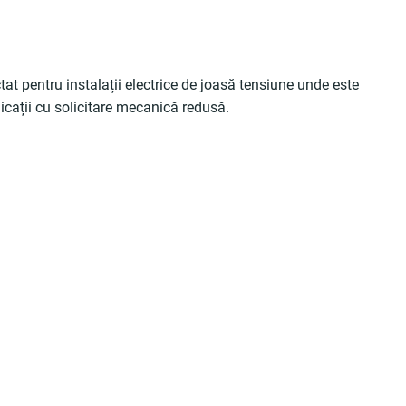
ctat pentru instalații electrice de joasă tensiune unde este
icații cu solicitare mecanică redusă.