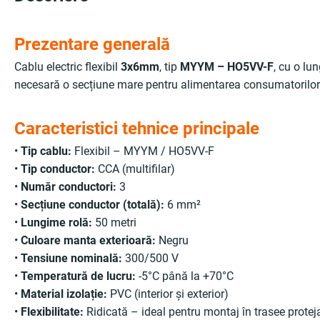
Prezentare generală
Cablu electric flexibil
3x6mm
, tip
MYYM – HO5VV-F
, cu o l
necesară o secțiune mare pentru alimentarea consumatorilor pu
Caracteristici tehnice principale
•
Tip cablu:
Flexibil – MYYM / HO5VV-F
•
Tip conductor:
CCA (multifilar)
•
Număr conductori:
3
•
Secțiune conductor (totală):
6 mm²
•
Lungime rolă:
50 metri
•
Culoare manta exterioară:
Negru
•
Tensiune nominală:
300/500 V
•
Temperatură de lucru:
-5°C până la +70°C
•
Material izolație:
PVC (interior și exterior)
•
Flexibilitate:
Ridicată – ideal pentru montaj în trasee protej