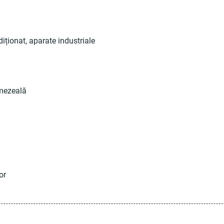
ndiționat, aparate industriale
umezeală
or