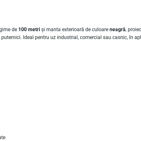
ungime de
100 metri
și manta exterioară de culoare
neagră
, proie
ternici. Ideal pentru uz industrial, comercial sau casnic, în apl
ate