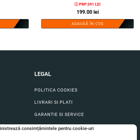
ⓘ PRP:391 LEI
199.00
lei
ADAUGĂ ÎN COȘ
LEGAL
POLITICA COOKIES
LIVRARI SI PLATI
GARANTIE SI SERVICE
FORMULAR SERVICE
nistrează consimțămintele pentru cookie-uri
LIVRARE SI RETUR