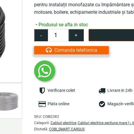
pentru instalații monofazate cu împământare 
motoare, boilere, echipamente industriale și tablo
Produsul se afla in stoc
-
+
Cantitate
Cablu
electric
Comanda telefonica
3x6
mm²,
50
m,
negru,
MYYM
Verificare colet
Livrare in 24h
/
H05VV-
F
Plata online
Magazin verifi
-
COBI
SKU:
COBI2383
SMART®
Categorii:
Cabluri electrice
,
Cabluri electrice sectiune mare (≥
Etichetă:
COBI_SMART CARGUS