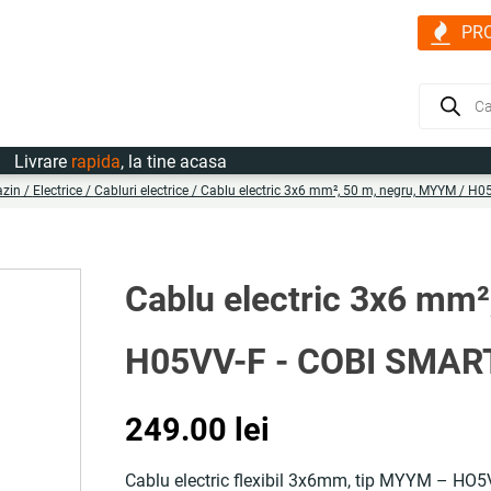
PR
Products
search
rare
rapida
, la tine acasa
zin
/
Electrice
/
Cabluri electrice
/ Cablu electric 3x6 mm², 50 m, negru, MYYM / H
Cablu electric 3x6 mm²
H05VV-F - COBI SMA
249.00
lei
Cablu electric flexibil 3x6mm, tip MYYM – HO5VV