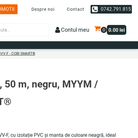
OMOTII
0742.791.815
Despre noi
Contact
Contul meu
0.00
lei
05VV-F - COBI SMART®
, 50 m, negru, MYYM /
RT®
-F, cu izolație PVC și manta de culoare neagră, ideal