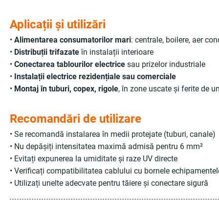
Aplicații și utilizări
•
Alimentarea consumatorilor mari
: centrale, boilere, aer co
•
Distribuții trifazate
în instalații interioare
•
Conectarea tablourilor electrice
sau prizelor industriale
•
Instalații electrice rezidențiale sau comerciale
•
Montaj în tuburi, copex, rigole
, în zone uscate și ferite de 
Recomandări de utilizare
• Se recomandă instalarea în medii protejate (tuburi, canale)
• Nu depășiți intensitatea maximă admisă pentru 6 mm²
• Evitați expunerea la umiditate și raze UV directe
• Verificați compatibilitatea cablului cu bornele echipamentel
• Utilizați unelte adecvate pentru tăiere și conectare sigură