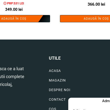
ⓘ PRP:531 LEI
366.00
lei
349.00
lei
ADAUGĂ ÎN COȘ
ADAUGĂ ÎN COȘ
UTILE
ca ce a luat
ACASA
utii complete
MAGAZIN
icolaj,
DESPRE NOI
CONTACT
Admi
COS