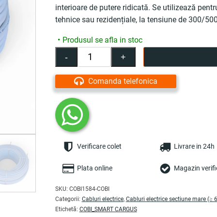
interioare de putere ridicată. Se utilizează pentr
tehnice sau rezidențiale, la tensiune de 300/500
Produsul se afla in stoc
-
+
Cantitate
Cablu
electric
Comanda telefonica
5x6
mm²,
100
m,
alb,
MYYM
Verificare colet
Livrare in 24h
/
H05VV-
F
Plata online
Magazin verifi
-
COBI
SKU:
COBI1584-COBI
SMART®
Categorii:
Cabluri electrice
,
Cabluri electrice sectiune mare (≥
Etichetă:
COBI_SMART CARGUS