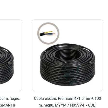
00 m, negru,
Cablu electric Premium 4x1.5 mm², 100
I SMART®
m, negru, MYYM / H05VV-F - COBI