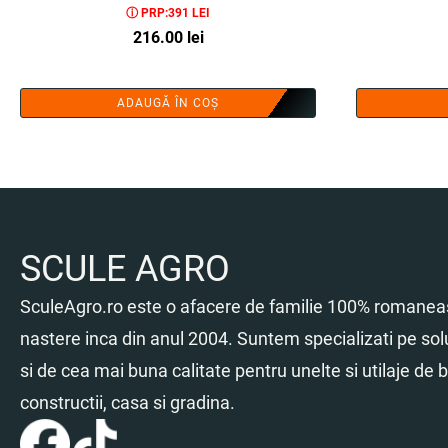
ⓘ PRP:391 LEI
216.00
lei
ADAUGĂ ÎN COȘ
SCULE AGRO
SculeAgro.ro este o afacere de familie 100% romaneas
nastere inca din anul 2004. Suntem specializati pe sol
si de cea mai buna calitate pentru unelte si utilaje de br
constructii, casa si gradina.