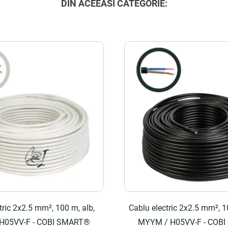
DIN ACEEASI CATEGORIE:
tric 2x2.5 mm², 100 m, alb,
Cablu electric 2x2.5 mm², 1
H05VV-F - COBI SMART®
MYYM / H05VV-F - COB