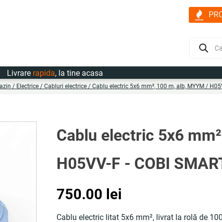
PR
Products
search
rare
rapida
, la tine acasa
azin
/
Electrice
/
Cabluri electrice
/ Cablu electric 5x6 mm², 100 m, alb, MYYM / H0
Cablu electric 5x6 mm²
H05VV-F - COBI SMA
750.00
lei
Cablu electric litat 5x6 mm², livrat la rolă de 10