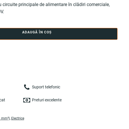
u circuite principale de alimentare în clădiri comerciale,
V.
ADAUGĂ ÎN COȘ
Suport telefonic
cat
Preturi excelente
 6 mm²)
,
Electrice