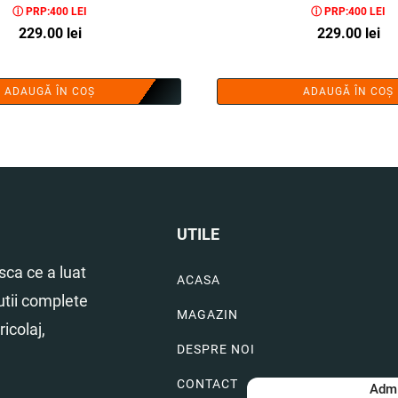
ⓘ PRP:400 LEI
ⓘ PRP:400 LEI
229.00
lei
229.00
lei
ADAUGĂ ÎN COȘ
ADAUGĂ ÎN COȘ
UTILE
ca ce a luat
ACASA
utii complete
MAGAZIN
icolaj,
DESPRE NOI
CONTACT
Admi