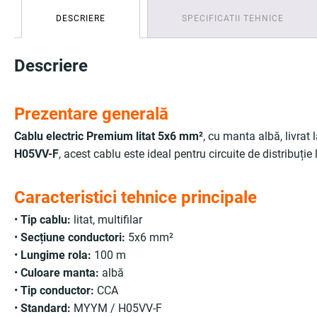
DESCRIERE
SPECIFICATII TEHNICE
Descriere
Prezentare generală
Cablu electric Premium litat 5x6 mm²
, cu manta albă, livrat 
H05VV-F
, acest cablu este ideal pentru circuite de distribuție
Caracteristici tehnice principale
•
Tip cablu:
litat, multifilar
•
Secțiune conductori:
5x6 mm²
•
Lungime rola:
100 m
•
Culoare manta:
albă
•
Tip conductor:
CCA
•
Standard:
MYYM / H05VV-F