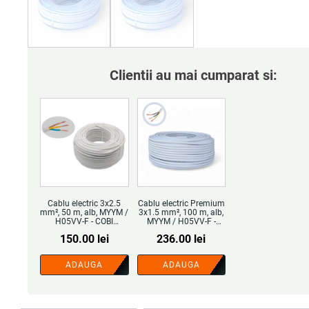
Clientii au mai cumparat si:
Cablu electric 3x2.5
Cablu electric Premium
mm², 50 m, alb, MYYM /
3x1.5 mm², 100 m, alb,
H05VV-F - COBI
MYYM / H05VV-F -
SMART®
COBI SMART®
150.00
lei
236.00
lei
ADAUGA
ADAUGA