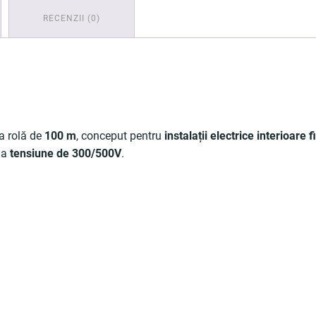
RECENZII (0)
la rolă de
100 m
, conceput pentru
instalații electrice interioare f
 la
tensiune de 300/500V
.