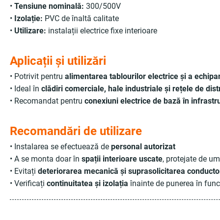
•
Tensiune nominală:
300/500V
•
Izolație:
PVC de înaltă calitate
•
Utilizare:
instalații electrice fixe interioare
Aplicații și utilizări
• Potrivit pentru
alimentarea tablourilor electrice și a echi
• Ideal în
clădiri comerciale, hale industriale și rețele de dist
• Recomandat pentru
conexiuni electrice de bază în infrastr
Recomandări de utilizare
• Instalarea se efectuează de
personal autorizat
• A se monta doar în
spații interioare uscate
, protejate de u
• Evitați
deteriorarea mecanică și suprasolicitarea conductor
• Verificați
continuitatea și izolația
înainte de punerea în func