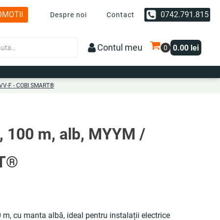
OMOTII
0742.791.815
Despre noi
Contact
Contul meu
0.00
lei
5VV-F - COBI SMART®
, 100 m, alb, MYYM /
RT®
0 m, cu manta albă, ideal pentru instalații electrice