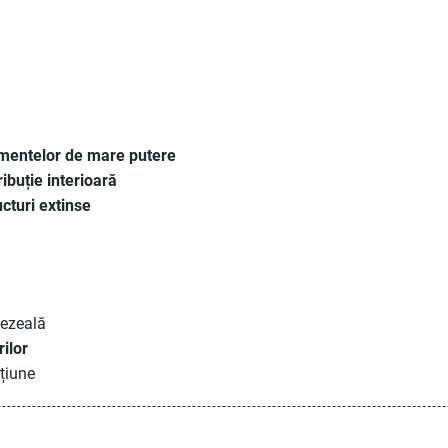
pamentelor de mare putere
ribuție interioară
ucturi extinse
mezeală
ilor
țiune