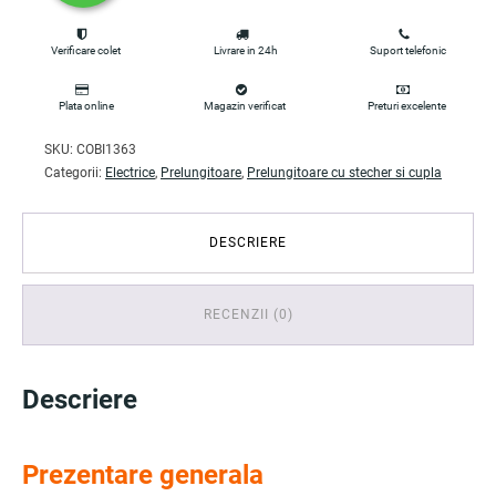
Verificare colet
Livrare in 24h
Suport telefonic
Plata online
Magazin verificat
Preturi excelente
SKU:
COBI1363
Categorii:
Electrice
,
Prelungitoare
,
Prelungitoare cu stecher si cupla
DESCRIERE
RECENZII (0)
Descriere
Prezentare generala