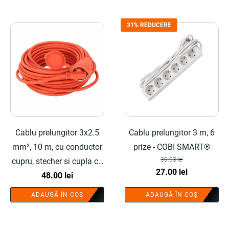
31% REDUCERE
Cablu prelungitor 3x2.5
Cablu prelungitor 3 m, 6
mm², 10 m, cu conductor
prize - COBI SMART®
39.03
lei
cupru, stecher si cupla cu
Prețul
Prețul
27.00
lei
protectie - COBI SMART®
48.00
lei
inițial
curent
ADAUGĂ ÎN COȘ
ADAUGĂ ÎN COȘ
a
este:
fost:
27.00 lei.
39.03 lei.