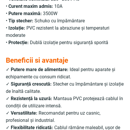
•
Curent maxim admis:
10A
•
Putere maximă:
3500W
•
Tip stecher:
Schuko cu împământare
•
Izolație:
PVC rezistent la abraziune și temperaturi
moderate
•
Protecție:
Dublă izolație pentru siguranță sporită
Beneficii si avantaje
✓
Putere mare de alimentare:
Ideal pentru aparate și
echipamente cu consum ridicat.
✓
Siguranță crescută:
Stecher cu împământare și izolație
de înaltă calitate.
✓
Rezistență la uzură:
Mantaua PVC protejează cablul în
condiții de utilizare intensă.
✓
Versatilitate:
Recomandat pentru uz casnic,
profesional și industrial.
✓
Flexibilitate ridicată:
Cablul rămâne maleabil, ușor de