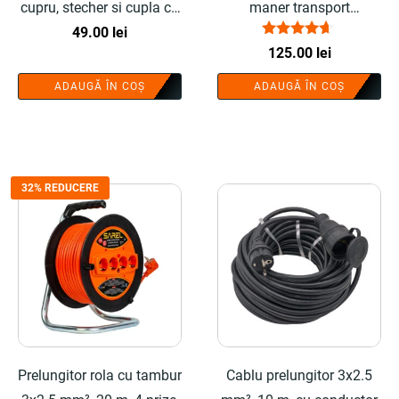
cupru, stecher si cupla cu
maner transport
protectie - COBI SMART®
49.00
lei
ergonomic - COBI
Evaluat la
125.00
lei
SMART®
4.50
din 5
ADAUGĂ ÎN COȘ
ADAUGĂ ÎN COȘ
32% REDUCERE
Prelungitor rola cu tambur
Cablu prelungitor 3x2.5