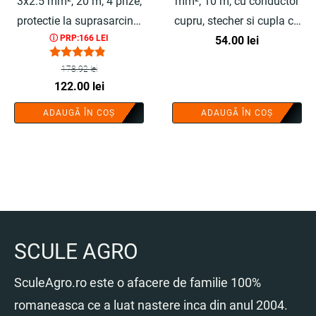
3x2.5 mm², 20 m, 4 prize,
mm², 10 m, cu conductor
protectie la suprasarcina,
cupru, stecher si cupla cu
ⓘ PRP:166 LEI
maner transport
protectie - COBI SMART®
54.00
lei
ergonomic - COBI
Evaluat la
178.92
lei
4.67
SMART®
Prețul
Prețul
122.00
lei
din 5
inițial
curent
ADAUGĂ ÎN COȘ
ADAUGĂ ÎN COȘ
a
este:
fost:
122.00 lei.
178.92 lei.
SCULE AGRO
SculeAgro.ro este o afacere de familie 100%
romaneasca ce a luat nastere inca din anul 2004.