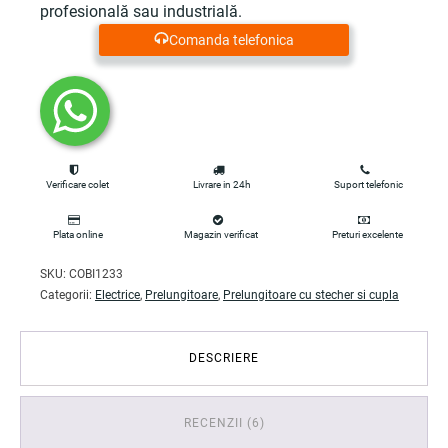
profesională sau industrială.
Comanda telefonica
Verificare colet
Livrare in 24h
Suport telefonic
Plata online
Magazin verificat
Preturi excelente
SKU:
COBI1233
Categorii:
Electrice
,
Prelungitoare
,
Prelungitoare cu stecher si cupla
DESCRIERE
RECENZII (6)