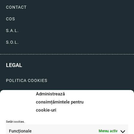
CONTACT
COS
S.A.L.
S.O.L.
LEGAL
POLITICA COOKIES
LIVRARI SI PLATI
Administrează
consimțămintele pentru
GARANTIE SI SERVICE
cookie-uri
FORMULAR SERVICE
Setări cookies.
LIVRARE SI RETUR
Funcționale
Mereu activ