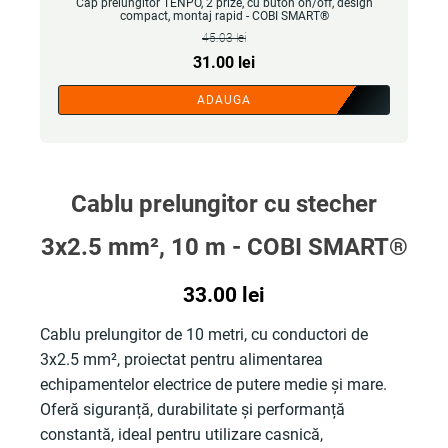
Cap prelungitor TENPO, 2 prize, cu buton on/off, design
compact, montaj rapid - COBI SMART®
45.03
lei
Prețul
Prețul
31.00
lei
inițial
curent
ADAUGA
a
este:
fost:
31.00 lei.
45.03 lei.
Cablu prelungitor cu stecher
3x2.5 mm², 10 m - COBI SMART®
33.00
lei
Cablu prelungitor de 10 metri, cu conductori de
3x2.5 mm², proiectat pentru alimentarea
echipamentelor electrice de putere medie și mare.
Oferă siguranță, durabilitate și performanță
constantă, ideal pentru utilizare casnică,