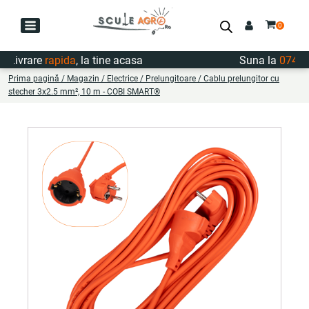
ivrare
rapida
, la tine acasa
Suna la
0747.72
Prima pagină
/
Magazin
/
Electrice
/
Prelungitoare
/ Cablu prelungitor cu
stecher 3x2.5 mm², 10 m - COBI SMART®