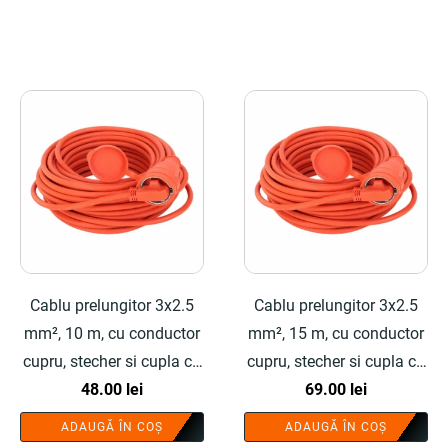
fost:
176.00 lei.
272.50 lei.
Cablu prelungitor 3x2.5
Cablu prelungitor 3x2.5
mm², 10 m, cu conductor
mm², 15 m, cu conductor
cupru, stecher si cupla cu
cupru, stecher si cupla cu
protectie - COBI SMART®
48.00
lei
protectie - COBI SMART®
69.00
lei
ADAUGĂ ÎN COȘ
ADAUGĂ ÎN COȘ