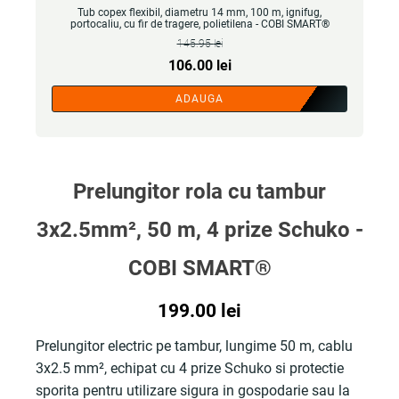
Tub copex flexibil, diametru 14 mm, 100 m, ignifug,
portocaliu, cu fir de tragere, polietilena - COBI SMART®
145.95
lei
Prețul
Prețul
106.00
lei
inițial
curent
ADAUGA
a
este:
fost:
106.00 lei.
145.95 lei.
Prelungitor rola cu tambur
3x2.5mm², 50 m, 4 prize Schuko -
COBI SMART®
199.00
lei
Prelungitor electric pe tambur, lungime 50 m, cablu
3x2.5 mm², echipat cu 4 prize Schuko si protectie
sporita pentru utilizare sigura in gospodarie sau la