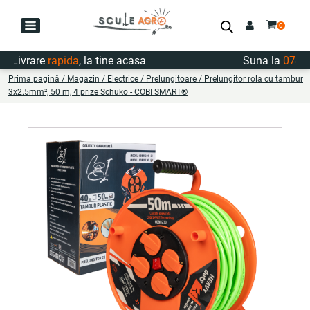
ivrare
rapida
, la tine acasa
Suna la
0747.72
Prima pagină
/
Magazin
/
Electrice
/
Prelungitoare
/ Prelungitor rola cu tambur
3x2.5mm², 50 m, 4 prize Schuko - COBI SMART®