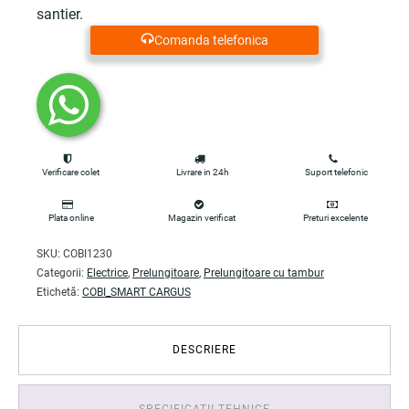
santier.
Comanda telefonica
Verificare colet
Livrare in 24h
Suport telefonic
Plata online
Magazin verificat
Preturi excelente
SKU:
COBI1230
Categorii:
Electrice
,
Prelungitoare
,
Prelungitoare cu tambur
Etichetă:
COBI_SMART CARGUS
DESCRIERE