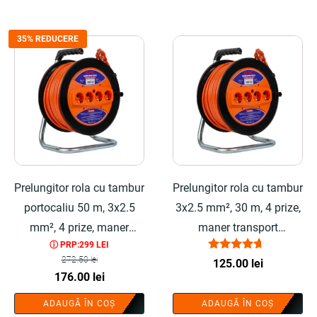
35% REDUCERE
Prelungitor rola cu tambur
Prelungitor rola cu tambur
portocaliu 50 m, 3x2.5
3x2.5 mm², 30 m, 4 prize,
mm², 4 prize, maner
maner transport
ⓘ PRP:299 LEI
transport ergonomic -
ergonomic - COBI
Evaluat la
272.50
lei
125.00
lei
COBI SMART®
SMART®
4.50
Prețul
Prețul
176.00
lei
din 5
inițial
curent
ADAUGĂ ÎN COȘ
ADAUGĂ ÎN COȘ
a
este: