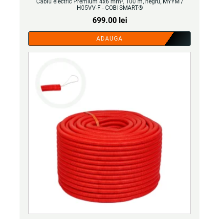
Cablu electric Premium 4x6 mm², 100 m, negru, MYYM /
H05VV-F - COBI SMART®
699.00
lei
ADAUGA