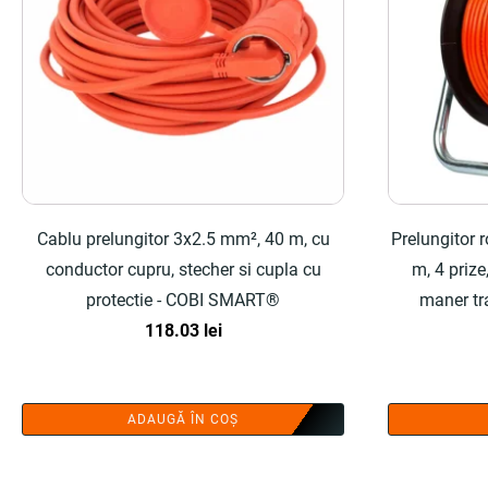
Cablu prelungitor 3x2.5 mm², 40 m, cu
Prelungitor 
conductor cupru, stecher si cupla cu
m, 4 prize
protectie - COBI SMART®
maner tr
118.03
lei
ADAUGĂ ÎN COȘ