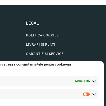
LEGAL
POLITICA COOKIES
LIVRARI SI PLATI
GARANTIE SI SERVICE
FORMULAR SERVICE
nistrează consimțămintele pentru cookie-uri
LIVRARE SI RETUR
Mereu activ
FORMULAR DE RETUR
A.N.P.C.
Statistici
O.D.R.