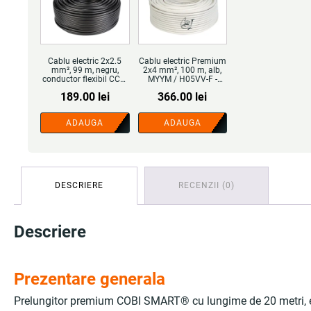
Cablu electric 2x2.5
Cablu electric Premium
mm², 99 m, negru,
2x4 mm², 100 m, alb,
conductor flexibil CCA,
MYYM / H05VV-F -
izolație PVC, manta
COBI SMART®
189.00
lei
366.00
lei
PVC, MYYM / H05VV-F
– COBI SMART® - Stoc
limitat
ADAUGA
ADAUGA
DESCRIERE
RECENZII (0)
Descriere
Prezentare generala
Prelungitor premium COBI SMART® cu lungime de 20 metri, echi