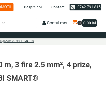
OMOTII
0742.791.815
Despre noi
Contact
Contul meu
0.00
lei
er ergonomic - COBI SMART®
m, 3 fire 2.5 mm², 4 prize,
OBI SMART®