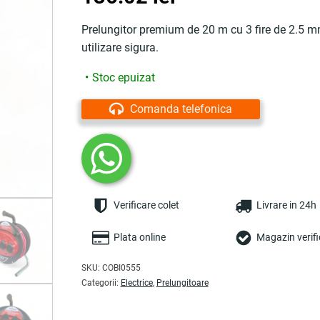
inițial
curent
Prelungitor premium de 20 m cu 3 fire de 2.5 mm
utilizare sigura.
a
este:
Stoc epuizat
fost:
136.02 lei.
Comanda telefonica
190.50 lei.
Verificare colet
Livrare in 24h
Plata online
Magazin verifi
SKU:
COBI0555
Categorii:
Electrice
,
Prelungitoare