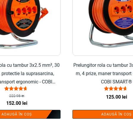
rola cu tambur 3x2.5 mm², 30
Prelungitor rola cu tambur 
, protectie la suprasarcina,
m, 4 prize, maner transport
ansport ergonomic - COBI
COBI SMART®
SMART®
Evaluat la
Evaluat la
222.98
lei
125.00
lei
4.50
4.50
Prețul
Prețul
152.00
lei
din 5
din 5
inițial
curent
ADAUGĂ ÎN COȘ
ADAUGĂ ÎN COȘ
a
este:
fost:
152.00 lei.