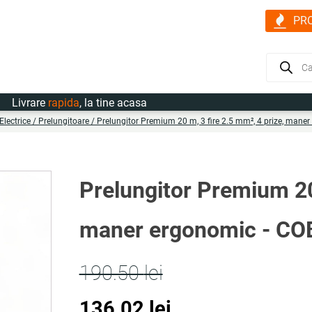
PR
Products
search
rare
rapida
, la tine acasa
Electrice
/
Prelungitoare
/ Prelungitor Premium 20 m, 3 fire 2.5 mm², 4 prize, man
Prelungitor Premium 20 
maner ergonomic - C
190.50
lei
Prețul
Prețul
136.02
lei