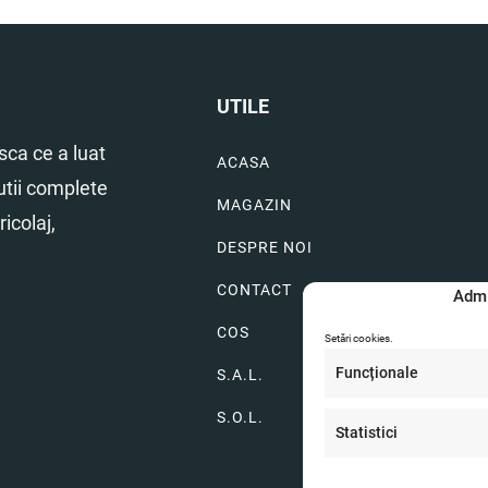
222.98 lei.
UTILE
ca ce a luat
ACASA
utii complete
MAGAZIN
icolaj,
DESPRE NOI
CONTACT
Admi
COS
Setări cookies.
Funcționale
S.A.L.
S.O.L.
Statistici