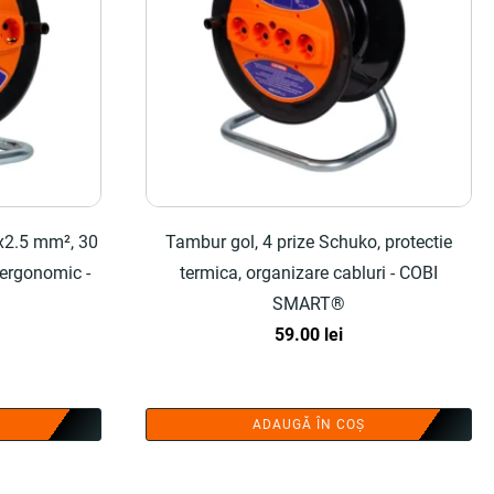
3x2.5 mm², 30
Tambur gol, 4 prize Schuko, protectie
 ergonomic -
termica, organizare cabluri - COBI
SMART®
59.00
lei
ADAUGĂ ÎN COȘ