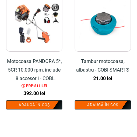
Motocoasa PANDORA 5*,
Tambur motocoasa,
5CP, 10.000 rpm, include
albastru - COBI SMART®
8 accesorii - COBI
21.00
lei
ⓘ PRP:811 LEI
SMART®
392.00
lei
ADAUGĂ ÎN COȘ
ADAUGĂ ÎN COȘ