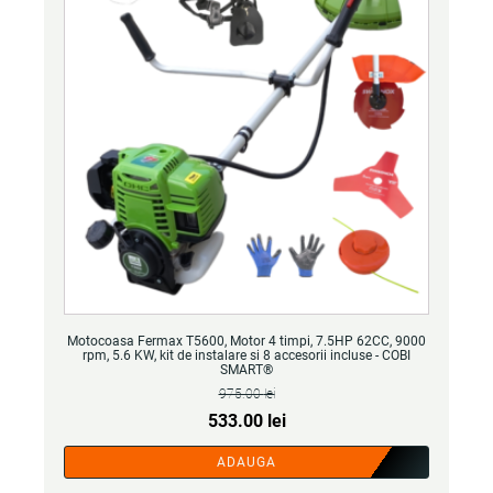
Motocoasa Fermax T5600, Motor 4 timpi, 7.5HP 62CC, 9000
rpm, 5.6 KW, kit de instalare si 8 accesorii incluse - COBI
SMART®
975.00
lei
Prețul
Prețul
533.00
lei
inițial
curent
ADAUGA
a
este: