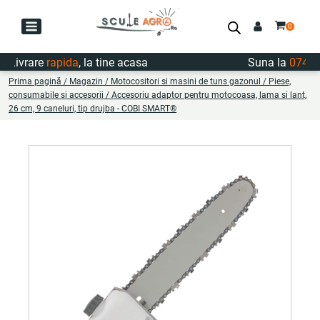
ivrare
rapida
, la tine acasa
Suna la
0747.722
Prima pagină
/
Magazin
/
Motocositori si masini de tuns gazonul
/
Piese,
consumabile si accesorii
/ Accesoriu adaptor pentru motocoasa, lama si lant,
26 cm, 9 caneluri, tip drujba - COBI SMART®