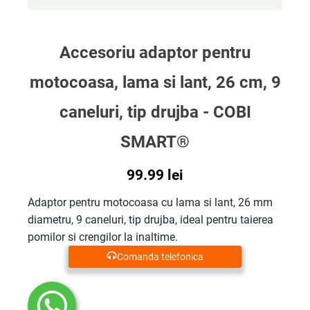
fost:
533.00 lei.
975.00 lei.
Accesoriu adaptor pentru
motocoasa, lama si lant, 26 cm, 9
caneluri, tip drujba - COBI
SMART®
99.99
lei
Adaptor pentru motocoasa cu lama si lant, 26 mm
diametru, 9 caneluri, tip drujba, ideal pentru taierea
pomilor si crengilor la inaltime.
Comanda telefonica