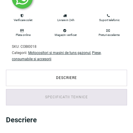
Verificare colet
Livrare in 24h
Suport telefonic
Plata online
Magazin verificat
Preturi excelente
SKU:
COBI0018
Categorii:
Motocositori si masini de tuns gazonul
,
Piese,
consumabile si accesorii
DESCRIERE
SPECIFICATII TEHNICE
Descriere