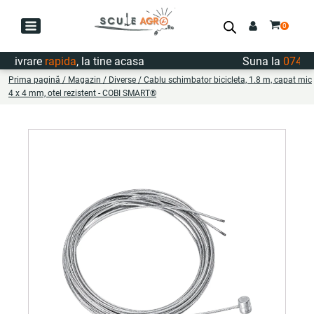
Livrare
rapida
, la tine acasa
Suna la
0747.72
Prima pagină
/
Magazin
/
Diverse
/ Cablu schimbator bicicleta, 1.8 m, capat mic
4 x 4 mm, otel rezistent - COBI SMART®