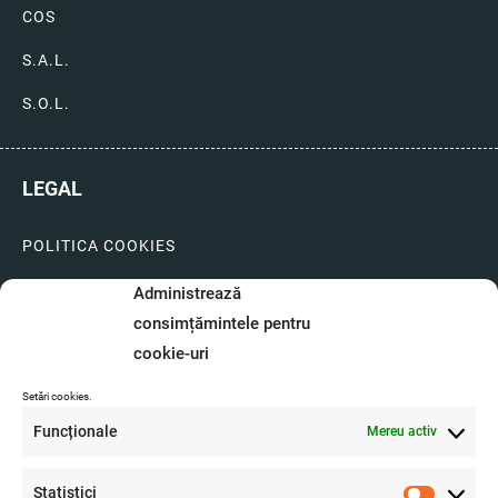
COS
S.A.L.
S.O.L.
LEGAL
POLITICA COOKIES
LIVRARI SI PLATI
Administrează
consimțămintele pentru
GARANTIE SI SERVICE
cookie-uri
FORMULAR SERVICE
Setări cookies.
LIVRARE SI RETUR
Funcționale
Mereu activ
FORMULAR DE RETUR
Statistici