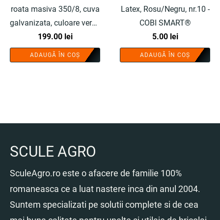
roata masiva 350/8, cuva
Latex, Rosu/Negru, nr.10 -
galvanizata, culoare verde
COBI SMART®
- COBI SMART®
199.00
lei
5.00
lei
ADAUGĂ ÎN COȘ
ADAUGĂ ÎN COȘ
SCULE AGRO
SculeAgro.ro este o afacere de familie 100%
romaneasca ce a luat nastere inca din anul 2004.
Suntem specializati pe solutii complete si de cea