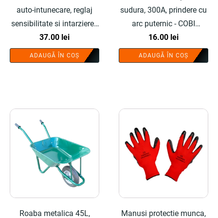
auto-intunecare, reglaj
sudura, 300A, prindere cu
sensibilitate si intarziere -
arc puternic - COBI
COBI SMART®
37.00
lei
SMART®
16.00
lei
ADAUGĂ ÎN COȘ
ADAUGĂ ÎN COȘ
Roaba metalica 45L,
Manusi protectie munca,