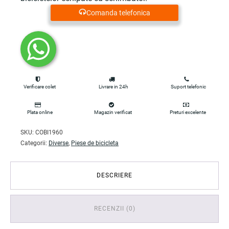
Comanda telefonica
Verificare colet
Livrare in 24h
Suport telefonic
Plata online
Magazin verificat
Preturi excelente
SKU:
COBI1960
Categorii:
Diverse
,
Piese de bicicleta
DESCRIERE
RECENZII (0)