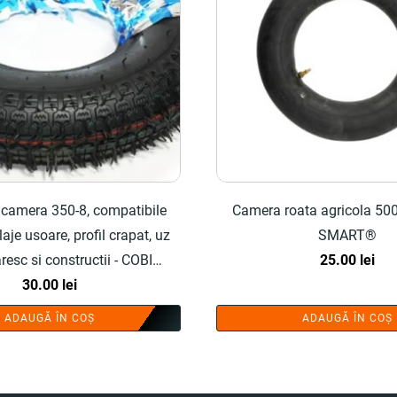
 camera 350-8, compatibile
Camera roata agricola 500
laje usoare, profil crapat, uz
SMART®
esc si constructii - COBI
25.00
lei
SMART®
30.00
lei
ADAUGĂ ÎN COȘ
ADAUGĂ ÎN COȘ