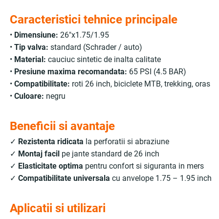
Caracteristici tehnice principale
•
Dimensiune:
26"x1.75/1.95
•
Tip valva:
standard (Schrader / auto)
•
Material:
cauciuc sintetic de inalta calitate
•
Presiune maxima recomandata:
65 PSI (4.5 BAR)
•
Compatibilitate:
roti 26 inch, biciclete MTB, trekking, oras
•
Culoare:
negru
Beneficii si avantaje
✓
Rezistenta ridicata
la perforatii si abraziune
✓
Montaj facil
pe jante standard de 26 inch
✓
Elasticitate optima
pentru confort si siguranta in mers
✓
Compatibilitate universala
cu anvelope 1.75 – 1.95 inch
Aplicatii si utilizari