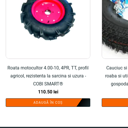
Roata motocultor 4.00-10, 4PR, TT, profil
Cauciuc si
agricol, rezistenta la sarcina si uzura -
roaba si uti
COBI SMART®
gospodar
110.50
lei
ADAUGĂ ÎN COȘ