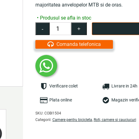
majoritatea anvelopelor MTB si de oras.
Produsul se afla in stoc
-
+
Cantitate
Camera
pentru
Comanda telefonica
bicicleta
26"x1.75/1.95,
valva
standard
-
COBI
Verificare colet
Livrare in 24h
SMART®
Plata online
Magazin verifi
SKU:
COBI1504
Categorii:
Camere pentru bicicleta
,
Roti, camere si cauciucuri