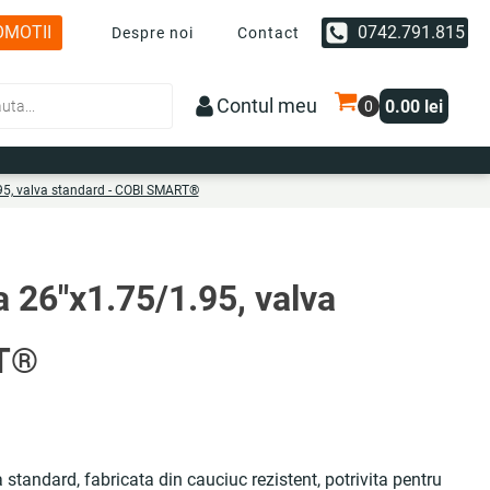
OMOTII
0742.791.815
Despre noi
Contact
Contul meu
0.00
lei
95, valva standard - COBI SMART®
a 26"x1.75/1.95, valva
RT®
standard, fabricata din cauciuc rezistent, potrivita pentru