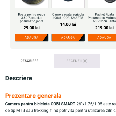
Roata pentru roaba
Camera roata agricola
Pachet Roata
3.50-7, cauciuc
400/8 - COBI SMART®
Pneumatica Motocu
pneumatic, janta
600-12 cu Janta
14.00
lei
metalica, profil crapat,
Metalica si Came
29.00
lei
219.00
lei
compatibila roabe
600-12 Extra, prof
brute standard, fara
agricol, negru rosu
rulment - COBI SMART®
COBI SMART®
ADAUGA
ADAUGA
ADAUGA
DESCRIERE
RECENZII (0)
Descriere
Prezentare generala
Camera pentru bicicleta COBI SMART
26"x1.75/1.95 este real
de tip MTB sau trekking, fiind potrivita pentru utilizarea zilni