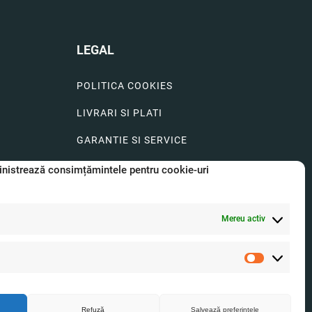
LEGAL
POLITICA COOKIES
LIVRARI SI PLATI
GARANTIE SI SERVICE
FORMULAR SERVICE
nistrează consimțămintele pentru cookie-uri
LIVRARE SI RETUR
Mereu activ
FORMULAR DE RETUR
A.N.P.C.
Statistici
O.D.R.
Refuză
Salvează preferințele