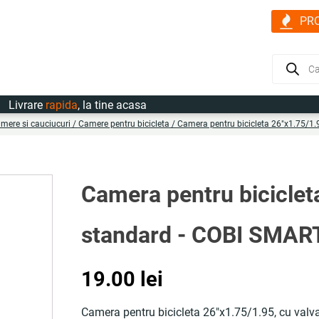
PR
Products
search
vrare
rapida
, la tine acasa
amere si cauciucuri
/
Camere pentru bicicleta
/ Camera pentru bicicleta 26"x1.75/1.
Camera pentru biciclet
standard - COBI SMA
19.00
lei
Camera pentru bicicleta 26"x1.75/1.95, cu valva 