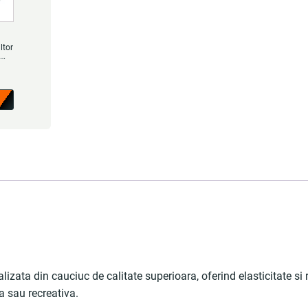
ltor
ra
il
 -
izata din cauciuc de calitate superioara, oferind elasticitate si
ca sau recreativa.