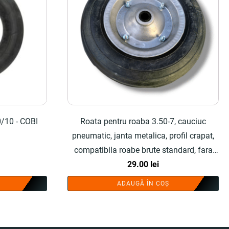
/10 - COBI
Roata pentru roaba 3.50-7, cauciuc
pneumatic, janta metalica, profil crapat,
compatibila roabe brute standard, fara
rulment - COBI SMART®
29.00
lei
ADAUGĂ ÎN COȘ