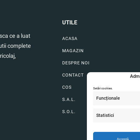
UTILE
ca ce a luat
ACASA
utii complete
MAGAZIN
icolaj,
DESPRE NOI
CONTACT
Admi
COS
Setări cookies.
Funcționale
S.A.L.
S.O.L.
Statistici
Acceptă