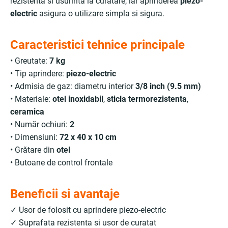
rezistenta si usurinta la curatare, iar aprinderea
piezo-
electric
asigura o utilizare simpla si sigura.
Caracteristici tehnice principale
• Greutate:
7 kg
• Tip aprindere:
piezo-electric
• Admisia de gaz: diametru interior
3/8 inch (9.5 mm)
• Materiale:
otel inoxidabil
,
sticla termorezistenta
,
ceramica
• Număr ochiuri:
2
• Dimensiuni:
72 x 40 x 10 cm
• Grătare din
otel
• Butoane de control frontale
Beneficii si avantaje
✓ Usor de folosit cu aprindere piezo-electric
✓ Suprafata rezistenta si usor de curatat