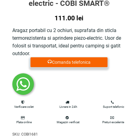
electric - COBI SMART®
111.00
lei
Aragaz portabil cu 2 ochiuri, suprafata din sticla
termorezistenta si aprindere piezo-electric. Usor de
folosit si transportat, ideal pentru camping si gatit
outdoor.
Comanda telefonica
Verificare colet
Livrare in 24h
Suport telefonic
Plata online
Magazin verificat
Preturi excelente
SKU:
COBI1681