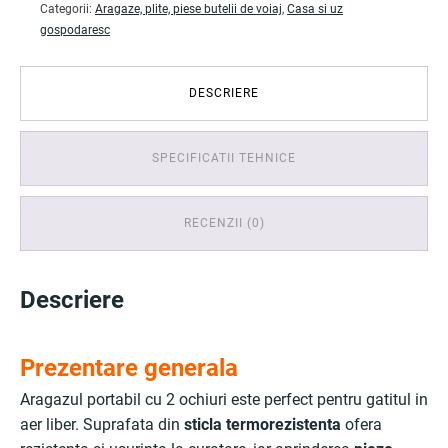
Categorii:
Aragaze, plite, piese butelii de voiaj
,
Casa si uz
gospodaresc
DESCRIERE
SPECIFICATII TEHNICE
RECENZII (0)
Descriere
Prezentare generala
Aragazul portabil cu 2 ochiuri este perfect pentru gatitul in
aer liber. Suprafata din
sticla termorezistenta
ofera