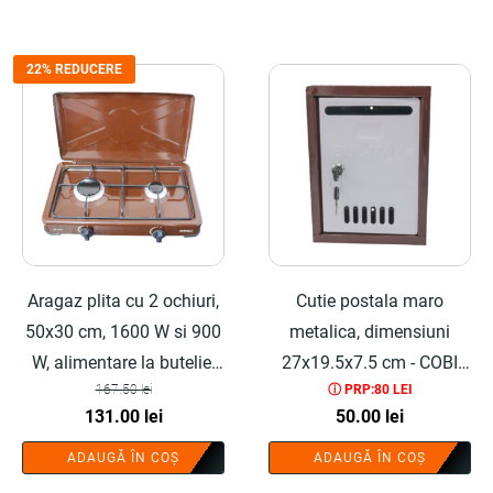
22% REDUCERE
Aragaz plita cu 2 ochiuri,
Cutie postala maro
50x30 cm, 1600 W si 900
metalica, dimensiuni
W, alimentare la butelie,
27x19.5x7.5 cm - COBI
167.50
lei
ⓘ PRP:80 LEI
maro - COBI SMART®
SMART®
Prețul
Prețul
131.00
lei
50.00
lei
inițial
curent
ADAUGĂ ÎN COȘ
ADAUGĂ ÎN COȘ
a
este: