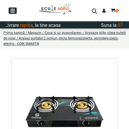
Livrare
rapida
, la tine acasa
Suna la
0747.72
Prima pagină
/
Magazin
/
Casa si uz gospodaresc
/
Aragaze, plite, piese butelii
de voiaj
/ Aragaz portabil 2 ochiuri, sticla termorezistenta, aprindere piezo-
electric - COBI SMART®