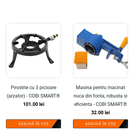
fost:
131.00 lei.
167.50 lei.
Pirostrie cu 3 picioare
Masina pentru macinat
(arzator) - COBI SMART®
nuca din fonta, robusta si
101.00
lei
eficienta - COBI SMART®
32.00
lei
ADAUGĂ ÎN COȘ
ADAUGĂ ÎN COȘ