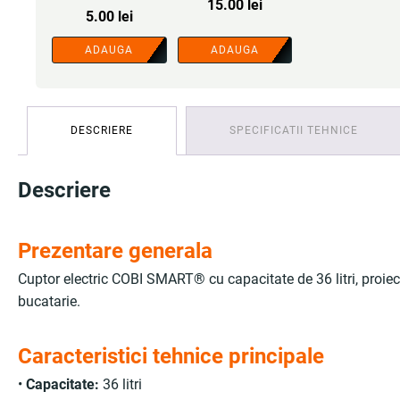
15.00
lei
etansare sigura - COBI
5.00
lei
SMART®
ADAUGA
ADAUGA
DESCRIERE
SPECIFICATII TEHNICE
Descriere
Prezentare generala
Cuptor electric COBI SMART® cu capacitate de 36 litri, proiecta
bucatarie.
Caracteristici tehnice principale
•
Capacitate:
36 litri