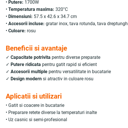
•
Putere:
1700W
•
Temperatura maxima:
320°C
•
Dimensiuni:
57.5 x 42.6 x 34.7 cm
•
Accesorii incluse:
gratar inox, tava rotunda, tava dreptungh
•
Culoare:
rosu
Beneficii si avantaje
✓
Capacitate potrivita
pentru diverse preparate
✓
Putere ridicata
pentru gatit rapid si eficient
✓
Accesorii multiple
pentru versatilitate in bucatarie
✓
Design modern
si atractiv in culoare rosu
Aplicatii si utilizari
• Gatit si coacere in bucatarie
• Preparare retete diverse la temperaturi inalte
• Uz casnic si semi-profesional