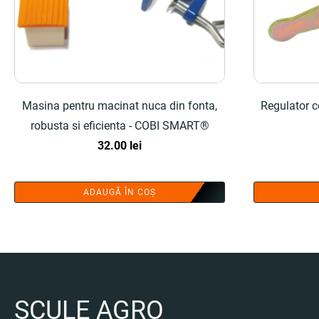
Masina pentru macinat nuca din fonta,
Regulator c
robusta si eficienta - COBI SMART®
32.00
lei
ADAUGĂ ÎN COȘ
SCULE AGRO