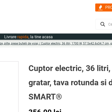
PR
Products
search
vrare
rapida
, la tine acasa
e, plite, piese butelii de voiaj
/ Cuptor electric, 36 litri, 1700 W, 57.5x42.6x34.7 cm,
Cuptor electric, 36 lit
gratar, tava rotunda si
SMART®