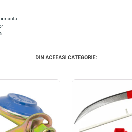
rformanta
or
a
DIN ACEEASI CATEGORIE: