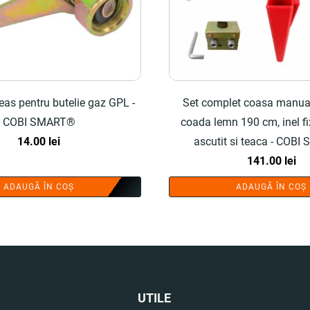
eas pentru butelie gaz GPL -
Set complet coasa manual
COBI SMART®
coada lemn 190 cm, inel fix
14.00
lei
ascutit si teaca - COB
141.00
lei
ADAUGĂ ÎN COȘ
ADAUGĂ ÎN COȘ
UTILE