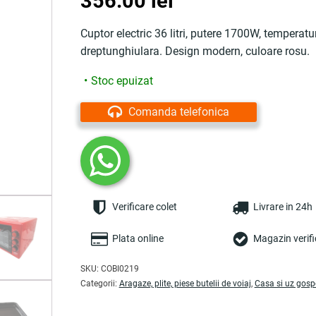
356.00
lei
Cuptor electric 36 litri, putere 1700W, temperat
dreptunghiulara. Design modern, culoare rosu.
Stoc epuizat
Comanda telefonica
Verificare colet
Livrare in 24h
Plata online
Magazin verifi
SKU:
COBI0219
Categorii:
Aragaze, plite, piese butelii de voiaj
,
Casa si uz gos