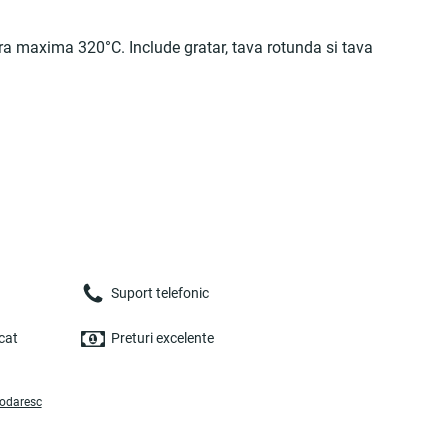
ura maxima 320°C. Include gratar, tava rotunda si tava
Suport telefonic
cat
Preturi excelente
podaresc