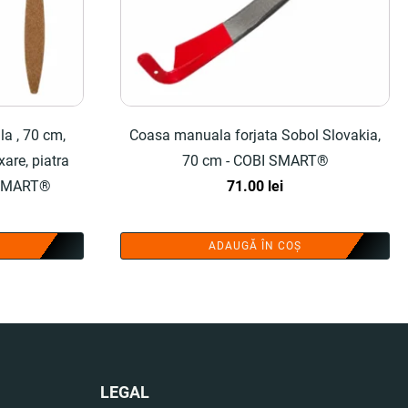
a , 70 cm,
Coasa manuala forjata Sobol Slovakia,
are, piatra
70 cm - COBI SMART®
I SMART®
71.00
lei
ADAUGĂ ÎN COȘ
LEGAL