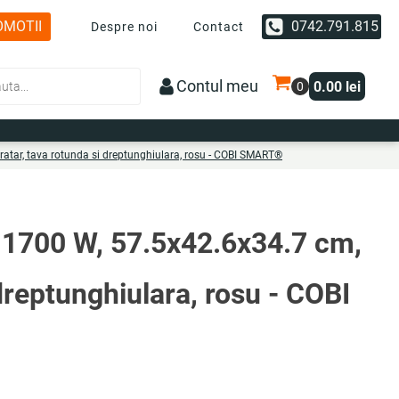
OMOTII
0742.791.815
Despre noi
Contact
Contul meu
0.00
lei
 gratar, tava rotunda si dreptunghiulara, rosu - COBI SMART®
ri, 1700 W, 57.5x42.6x34.7 cm,
 dreptunghiulara, rosu - COBI