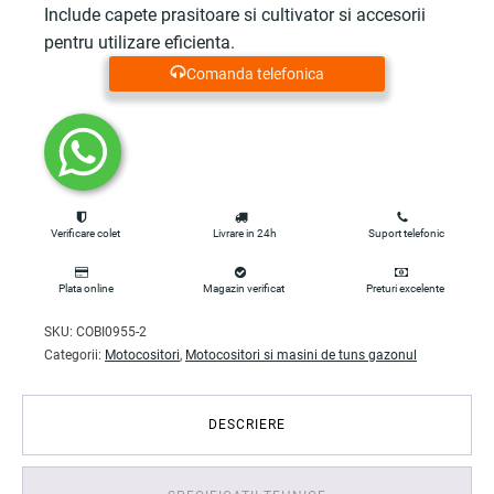
Include capete prasitoare si cultivator si accesorii
pentru utilizare eficienta.
Comanda telefonica
Verificare colet
Livrare in 24h
Suport telefonic
Plata online
Magazin verificat
Preturi excelente
SKU:
COBI0955-2
Categorii:
Motocositori
,
Motocositori si masini de tuns gazonul
DESCRIERE