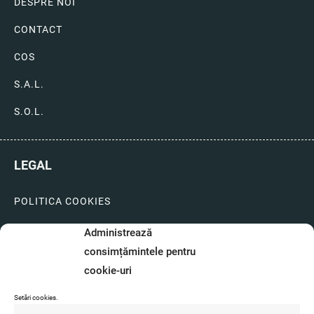
DESPRE NOI
CONTACT
COS
S.A.L.
S.O.L.
LEGAL
POLITICA COOKIES
LIVRARI SI PLATI
Administrează
consimțămintele pentru
GARANTIE SI SERVICE
cookie-uri
FORMULAR SERVICE
Setări cookies.
LIVRARE SI RETUR