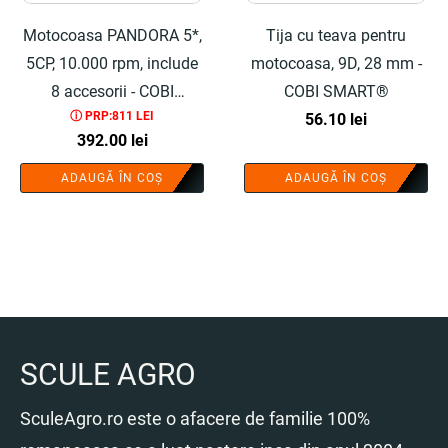
Motocoasa PANDORA 5*,
Tija cu teava pentru
5CP, 10.000 rpm, include
motocoasa, 9D, 28 mm -
8 accesorii - COBI
COBI SMART®
ⓘ PRP:811 LEI
SMART®
56.10
lei
392.00
lei
ADAUGĂ ÎN COȘ
ADAUGĂ ÎN COȘ
SCULE AGRO
SculeAgro.ro este o afacere de familie 100%