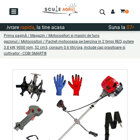
ivrare
rapida
, la tine acasa
Suna la
0747.722
Prima pagină
/
Magazin
/
Motocositori si masini de tuns
gazonul
/
Motocositori
/ Pachet motocoasa pe benzina in 2 timpi RED, putere
3.8 kW, 9000 rpm, 52 cm3, consum 0.6 litri/ora, include cap prasitoare si
cultivator - COBI SMART®