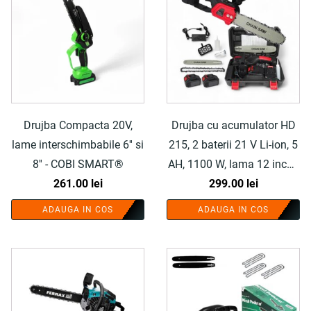
Drujba Compacta 20V,
Drujba cu acumulator HD
lame interschimbabile 6'' si
215, 2 baterii 21 V Li-ion, 5
8'' - COBI SMART®
AH, 1100 W, lama 12 inch -
261.00
lei
COBI SMART®
299.00
lei
ADAUGA IN COS
ADAUGA IN COS