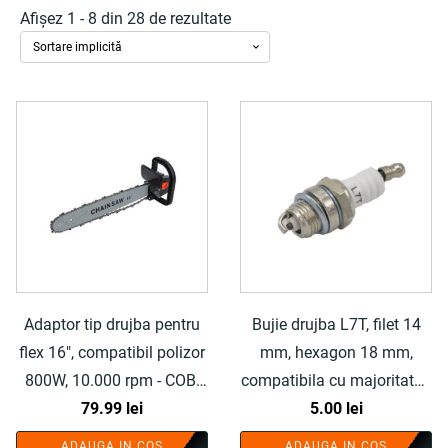
Afișez 1 - 8 din 28 de rezultate
Adaptor tip drujba pentru
Bujie drujba L7T, filet 14
flex 16", compatibil polizor
mm, hexagon 18 mm,
800W, 10.000 rpm - COBI
compatibila cu majoritatea
SMART®
79.99
lei
motoarelor 2 timpi - COBI
5.00
lei
SMART®
ADAUGA IN COS
ADAUGA IN COS