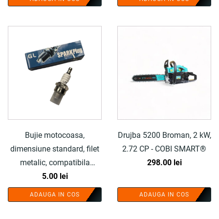
Bujie motocoasa,
Drujba 5200 Broman, 2 kW,
dimensiune standard, filet
2.72 CP - COBI SMART®
metalic, compatibila
298.00
lei
motoare 2 timpi - COBI
5.00
lei
SMART®
ADAUGA IN COS
ADAUGA IN COS