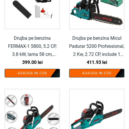
Drujba pe benzina
Drujba pe benzina Micul
FERMAX-1 5800, 5.2 CP,
Padurar 5200 Professional,
3.8 kW, lama 58 cm,
2 Kw, 2.72 CP, include 1
ungere automata - COBI
399.00
lei
lant rezerva - COBI
411.93
lei
SMART®
SMART®
ADAUGA IN COS
ADAUGA IN COS