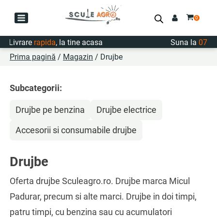
Livrare
rapida
, la tine acasa
Suna la
0747.7
Prima pagină
/
Magazin
/ Drujbe
Subcategorii:
Drujbe pe benzina
Drujbe electrice
Accesorii si consumabile drujbe
Drujbe
Oferta drujbe Sculeagro.ro. Drujbe marca Micul
Padurar, precum si alte marci. Drujbe in doi timpi,
patru timpi, cu benzina sau cu acumulatori