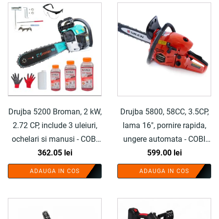
Drujba 5200 Broman, 2 kW,
Drujba 5800, 58CC, 3.5CP,
2.72 CP, include 3 uleiuri,
lama 16", pornire rapida,
ochelari si manusi - COBI
ungere automata - COBI
362.05
SMART®
lei
599.00
SMART®
lei
ADAUGA IN COS
ADAUGA IN COS