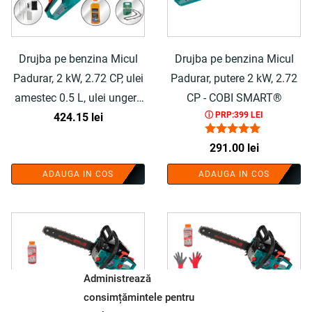
Drujba pe benzina Micul
Drujba pe benzina Micul
Padurar, 2 kW, 2.72 CP, ulei
Padurar, putere 2 kW, 2.72
amestec 0.5 L, ulei ungere
CP - COBI SMART®
ⓘ PRP:399 LEI
lant 1 L - COBI SMART®
424.15
lei
Evaluat la
291.00
lei
4.80
din 5
ADAUGA IN COS
ADAUGA IN COS
Administrează
consimțămintele pentru