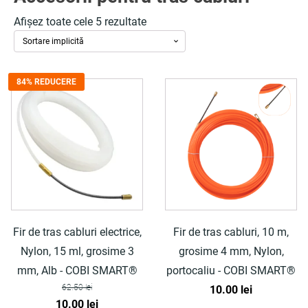
Afișez toate cele 5 rezultate
84% REDUCERE
Fir de tras cabluri electrice,
Fir de tras cabluri, 10 m,
Nylon, 15 ml, grosime 3
grosime 4 mm, Nylon,
mm, Alb - COBI SMART®
portocaliu - COBI SMART®
62.50
lei
10.00
lei
Prețul
Prețul
10.00
lei