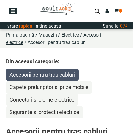
Livrare
rapida
, la tine acasa
Suna la
0747.7
Prima pagină
/
Magazin
/
Electrice
/
Accesorii
electrice
/ Accesorii pentru tras cabluri
Din aceeasi categorie:
Accesorii pentru tras cabluri
Capete prelungitor si prize mobile
Conectori si cleme electrice
Sigurante si protectii electrice
Accesorii pentru tras cabluri