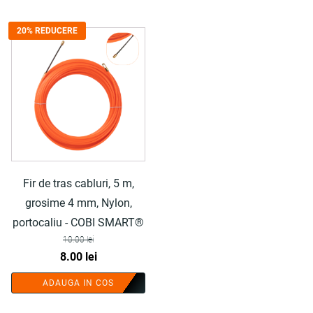
20% REDUCERE
Fir de tras cabluri, 5 m,
grosime 4 mm, Nylon,
portocaliu - COBI SMART®
10.00
lei
Prețul
Prețul
8.00
lei
inițial
curent
ADAUGA IN COS
a
este: