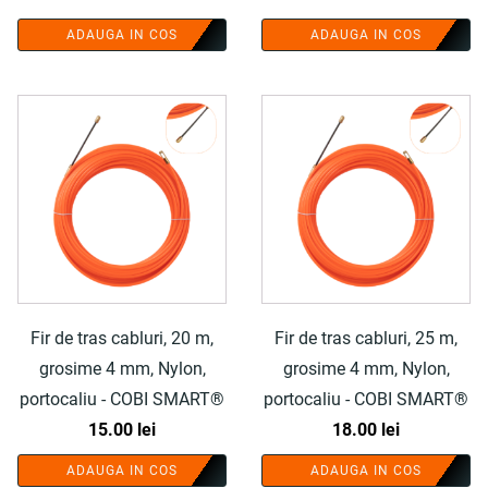
inițial
curent
ADAUGA IN COS
ADAUGA IN COS
a
este:
fost:
10.00 lei.
62.50 lei.
Fir de tras cabluri, 20 m,
Fir de tras cabluri, 25 m,
grosime 4 mm, Nylon,
grosime 4 mm, Nylon,
portocaliu - COBI SMART®
portocaliu - COBI SMART®
15.00
lei
18.00
lei
ADAUGA IN COS
ADAUGA IN COS