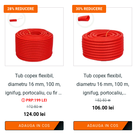
fost:
106.00 lei.
125.00 lei.
28% REDUCERE
30% REDUCERE
145.95 lei.
Tub copex flexibil,
Tub copex flexibil,
diametru 16 mm, 100 m,
diametru 16 mm, 100 m,
ignifug, portocaliu, cu fir de
ignifug, portocaliu,
ⓘ PRP:199 LEI
152.50
lei
tragere, polietilena - COBI
polietilena - COBI SMART®
172.50
lei
Prețul
Prețul
106.00
lei
SMART®
Prețul
Prețul
124.00
lei
inițial
curent
inițial
curent
a
este:
ADAUGA IN COS
ADAUGA IN COS
a
este:
fost:
106.00 lei.