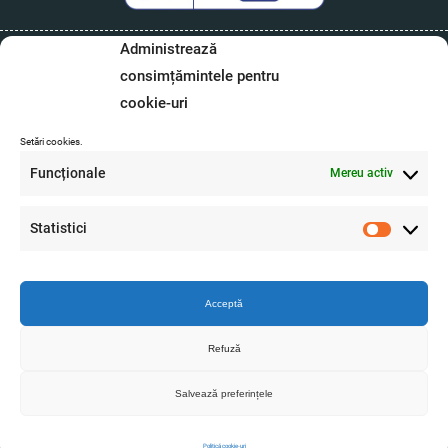
Administrează
UTILE
consimțămintele pentru
cookie-uri
ACASA
Setări cookies.
MAGAZIN
Funcționale
Mereu activ
DESPRE NOI
Statistici
CONTACT
Statistici
COS
Acceptă
S.A.L.
Refuză
S.O.L.
Salvează preferințele
LEGAL
Politică cookie-uri