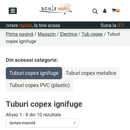
Livrare
rapida
, la tine acasa
Suna la
0747.72
Prima pagină
/
Magazin
/
Electrice
/
Tub copex
/ Tuburi
copex ignifuge
Din aceeasi categorie:
Tuburi copex ignifuge
Tuburi copex metalice
Tuburi copex PVC (plastic)
Tuburi copex ignifuge
Afișez 1 - 8 din 10 rezultate