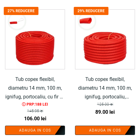
27% REDUCERE
29% REDUCERE
Tub copex flexibil,
Tub copex flexibil,
diametru 14 mm, 100 m,
diametru 14 mm, 100 m,
ignifug, portocaliu, cu fir de
ignifug, portocaliu,
ⓘ PRP:188 LEI
125.00
lei
tragere, polietilena - COBI
polietilena - COBI SMART®
145.95
lei
Prețul
Prețul
89.00
lei
SMART®
Prețul
Prețul
106.00
lei
inițial
curent
inițial
curent
a
este:
ADAUGA IN COS
ADAUGA IN COS
a
este:
fost:
89.00 lei.