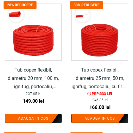
fost:
139.00 lei.
168.05 lei.
28% REDUCERE
33% REDUCERE
205.15 lei.
Tub copex flexibil,
Tub copex flexibil,
diametru 20 mm, 100 m,
diametru 25 mm, 50 m,
ignifug, portocaliu,
ignifug, portocaliu, cu fir de
207.65
lei
ⓘ PRP:333 LEI
polietilena - COBI SMART®
tragere, polietilena - COBI
Prețul
Prețul
246.35
lei
149.00
lei
SMART®
Prețul
Prețul
166.00
lei
inițial
curent
inițial
curent
a
este:
ADAUGA IN COS
ADAUGA IN COS
a
este:
fost:
149.00 lei.
fost:
166.00 lei.