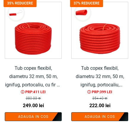
207.65 lei.
35% REDUCERE
37% REDUCERE
246.35 lei.
Tub copex flexibil,
Tub copex flexibil,
diametru 32 mm, 50 m,
diametru 32 mm, 50 m,
ignifug, portocaliu, cu fir de
ignifug, portocaliu,
ⓘ PRP:411 LEI
ⓘ PRP:399 LEI
tragere, polietilena - COBI
polietilena - COBI SMART®
380.33
lei
354.40
lei
SMART®
Prețul
Prețul
Prețul
Prețul
249.00
lei
222.00
lei
inițial
curent
inițial
curent
ADAUGA IN COS
ADAUGA IN COS
a
este:
a
este:
fost:
249.00 lei.
fost:
222.00 lei.