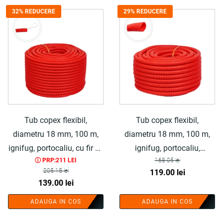
fost:
124.00 lei.
152.50 lei.
32% REDUCERE
29% REDUCERE
172.50 lei.
Tub copex flexibil,
Tub copex flexibil,
diametru 18 mm, 100 m,
diametru 18 mm, 100 m,
ignifug, portocaliu, cu fir de
ignifug, portocaliu,
ⓘ PRP:211 LEI
168.05
lei
tragere, polietilena - COBI
polietilena - COBI SMART®
205.15
lei
Prețul
Prețul
119.00
lei
SMART®
Prețul
Prețul
139.00
lei
inițial
curent
inițial
curent
a
este:
ADAUGA IN COS
ADAUGA IN COS
a
este:
fost:
119.00 lei.