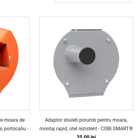
re moara de
Adaptor stiuleti porumb pentru moara,
, portocaliu -
montaj rapid, otel rezistent - COBI SMART®
25.00
lei