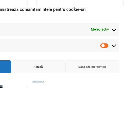
nistrează consimțămintele pentru cookie-uri
siune orificii
Sita pentru moara Nr.8, dimensiune orificii
Mereu activ
 SMART®
8 mm, 76x7 cm - COBI SMART®
12.00
lei
Statistici
ADAUGA IN COS
Refuză
Salvează preferințele
Politică cookie-uri