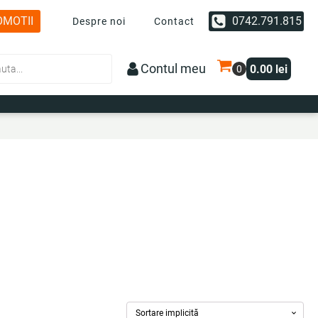
OMOTII
0742.791.815
Despre noi
Contact
Contul meu
0.00
lei