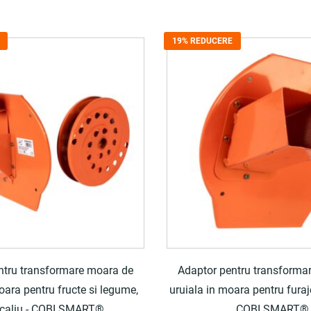
19% REDUCERE
ntru transformare moara de
Adaptor pentru transforma
oara pentru fructe si legume,
uruiala in moara pentru furaje
ocaliu - COBI SMART®
COBI SMART®