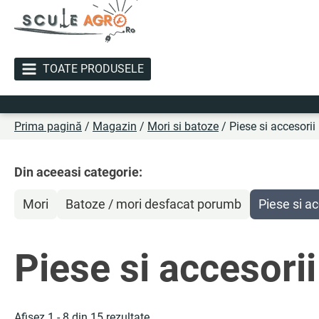
TOATE PRODUSELE
Li
Prima pagină
/
Magazin
/
Mori si batoze
/ Piese si accesorii
Din aceeasi categorie:
Mori
Batoze / mori desfacat porumb
Piese si ac
Piese si accesori
Afișez 1 - 8 din 15 rezultate