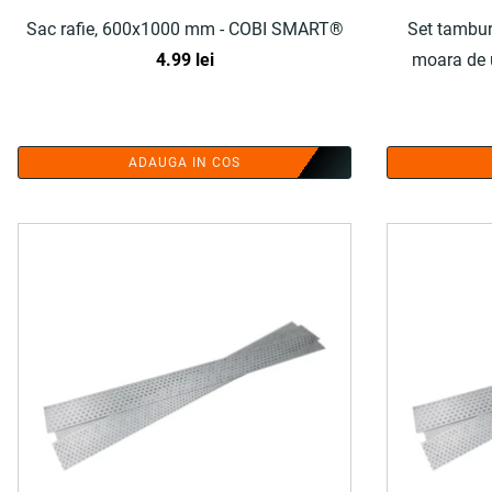
Sac rafie, 600x1000 mm - COBI SMART®
Set tambur 
4.99
lei
moara de u
ADAUGA IN COS