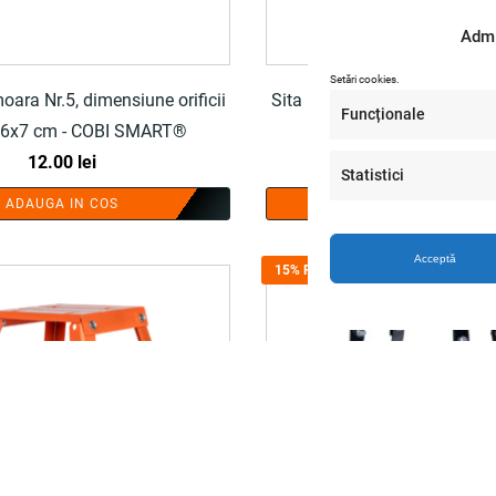
Admi
Setări cookies.
oara Nr.5, dimensiune orificii
Sita pentru moara Nr.6, dimen
Funcționale
76x7 cm - COBI SMART®
6 mm, 76x7 cm - COBI
12.00
lei
12.00
lei
Statistici
ADAUGA IN COS
ADAUGA IN COS
Acceptă
15% REDUCERE