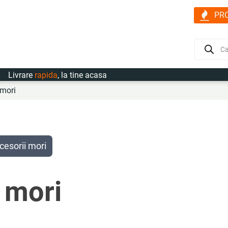
PR
Products
search
vrare
rapida
, la tine acasa
 mori
cesorii mori
i mori