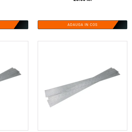
țul
ent
ADAUGA IN COS
e:
00 lei.