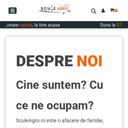
Livrare
rapida
, la tine acasa
Suna la
0747.7
DESPRE
NOI
Cine suntem? Cu
ce ne ocupam?
SculeAgro.ro este o afacere de familie,