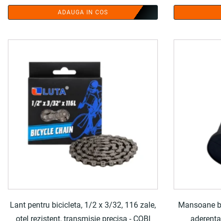
ADAUGA IN COS
Lant pentru bicicleta, 1/2 x 3/32, 116 zale,
Mansoane bic
otel rezistent, transmisie precisa - COBI
aderenta