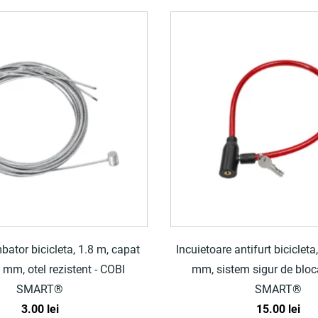
ator bicicleta, 1.8 m, capat
Incuietoare antifurt biciclet
 mm, otel rezistent - COBI
mm, sistem sigur de bloc
SMART®
SMART®
3.00
lei
15.00
lei