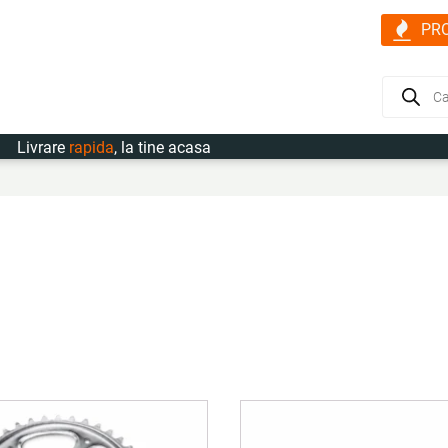
PR
Products
search
ivrare
rapida
, la tine acasa