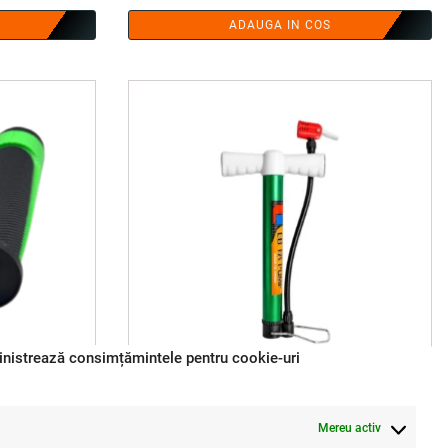
ADAUGA IN COS
nistrează consimțămintele pentru cookie-uri
uciuc, verzi,
Pompa manuala pentru bicicleta, 31x51
Mereu activ
BI SMART®
cm, mix de culori, corp metalic, furtun