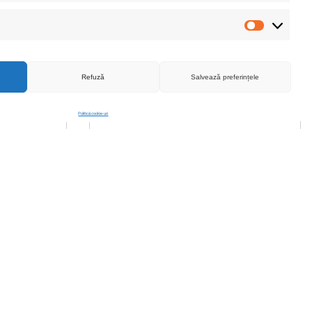
flexibil, cap universal pentru valve, suport
Statistici
de fixare inclus - COBI SMART®
15.00
lei
ADAUGA IN COS
Refuză
Salvează preferințele
Politică cookie-uri