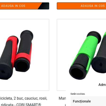
ADAUGA IN COS
ADAUGA IN COS
Admi
Setări cookies.
icleta, 2 buc, cauciuc, rosii,
Mansoane bicicleta, 2 buc, ca
Funcționale
 ridicata - COBI SMART®
aderenta ridicata - CO