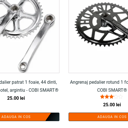
lier patrat 1 foaie, 44 dinti,
Angrenaj pedalier rotund 1 foa
otel, argintiu - COBI SMART®
COBI SMART®
25.00
lei
Evaluat
25.00
lei
la
3.00
din 5
ADAUGA IN COS
ADAUGA IN COS