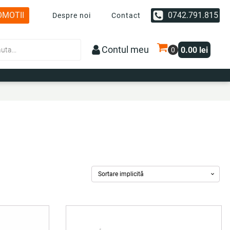
OMOTII
0742.791.815
Despre noi
Contact
Contul meu
0.00
lei