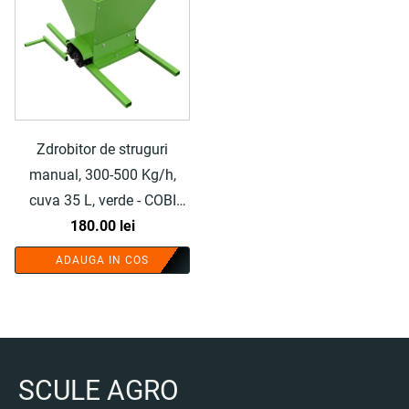
Zdrobitor de struguri
manual, 300-500 Kg/h,
cuva 35 L, verde - COBI
180.00
SMART®
lei
ADAUGA IN COS
SCULE AGRO