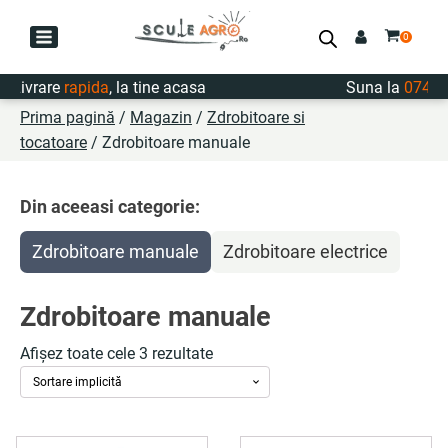
Livrare
rapida
, la tine acasa
Suna la
0747.7
Prima pagină
/
Magazin
/
Zdrobitoare si
tocatoare
/ Zdrobitoare manuale
Din aceeasi categorie:
Zdrobitoare manuale
Zdrobitoare electrice
Zdrobitoare manuale
Afișez toate cele 3 rezultate