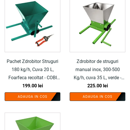
Pachet Zdrobitor Struguri
Zdrobitor de struguri
180 kg/h, Cuva 20 L,
manual inox, 300-500
Foarfeca recoltat - COBI
Kg/h, cuva 35 L, verde -
199.00
SMART®
lei
COBI SMART®
225.00
lei
ADAUGA IN COS
ADAUGA IN COS