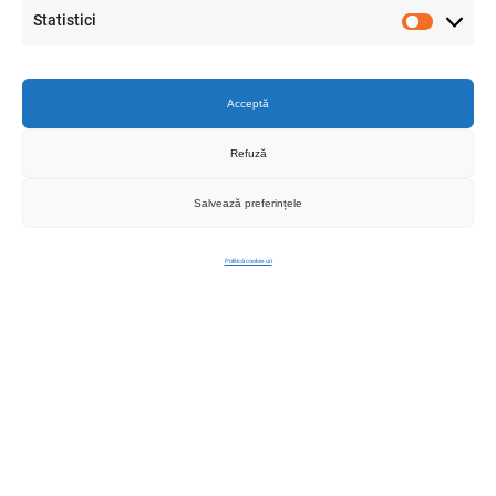
curatat pavele - COBI
59.00
lei
17.00
lei
Statistici
Statistici
SMART®
ADAUGA IN COS
ADAUGA IN COS
Acceptă
Refuză
Salvează preferințele
Politică cookie-uri
Disc motocoasa din inox
Disc motocoasa ondulat,
zimtat, 2T, 305x1.6x25.4
concav, 230x25.4 mm, 40
mm - COBI SMART®
dinti vidia - COBI SMART®
17.00
lei
57.00
lei
ADAUGA IN COS
ADAUGA IN COS