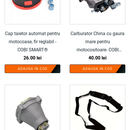
Cap taietor automat pentru
Carburator China cu gaura
motocoase, fir reglabil -
mare pentru
COBI SMART®
motocositoare- COBI
26.00
lei
SMART®
40.00
lei
ADAUGA IN COS
ADAUGA IN COS