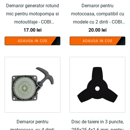
Demaror generator rotund
Demaror pentru
mic pentru motopompa si
motocoasa, compatibil cu
motoutilaje - COBI
modele cu 2 dinti - COBI
SMART®
17.00
lei
SMART®
20.00
lei
ADAUGA IN COS
ADAUGA IN COS
Demaror pentru
Disc de taiere in 3 puncte,
motocoasa, cu 4 dinti,
255x25.4x1.6 mm, pentru