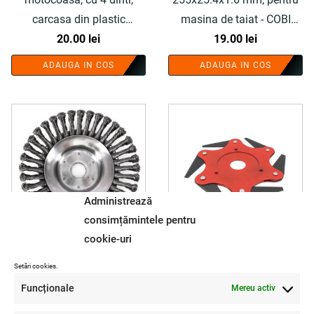
carcasa din plastic
masina de taiat - COBI
rezistent - COBI SMART®
20.00
lei
SMART®
19.00
lei
ADAUGA IN COS
ADAUGA IN COS
Administrează
consimțămintele pentru
cookie-uri
Disc de taiere pentru
Disc motocoasa cu cutite
Setări cookies.
motocoase, 200 mm, 8
pliabile, 25.4 mm - COBI
Funcționale
Mereu activ
inch, perie sarma pentru
SMART®