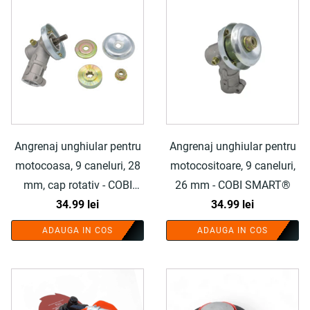
Angrenaj unghiular pentru
Angrenaj unghiular pentru
motocoasa, 9 caneluri, 28
motocositoare, 9 caneluri,
mm, cap rotativ - COBI
26 mm - COBI SMART®
SMART®
34.99
lei
34.99
lei
ADAUGA IN COS
ADAUGA IN COS