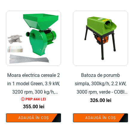
Moara electrica cereale 2
Batoza de porumb
in 1 model Green, 3.9 kW,
simpla, 300kg/h, 2.2 kW,
3200 rpm, 300 kg/h,
3000 rpm, verde - COBI
ⓘ PRP:444 LEI
include 20 ciocanele, 4
326.00
SMART®
lei
355.00
lei
site, 4 saci - COBI
SMART®
ADAUGĂ ÎN COȘ
ADAUGĂ ÎN COȘ