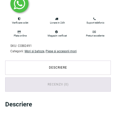
Verificare colet
Livrare in 24h
Suport telefonic
Plata online
Magazin verificat
Preturi excelente
SKU:
COBI2491
Categorii:
Mori si batoze
,
Piese si accesorii mori
DESCRIERE
RECENZII (0)
Descriere