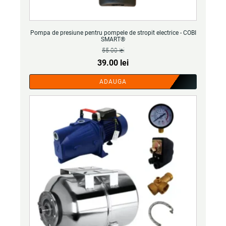
Pompa de presiune pentru pompele de stropit electrice - COBI
SMART®
55.00
lei
Prețul
Prețul
39.00
lei
inițial
curent
ADAUGA
a
este:
fost:
39.00 lei.
55.00 lei.