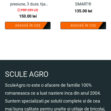
presiune, 3 duze, tija
SMART®
ⓘ PRP:359 LEI
telescopica 65-110 cm -
135.00
lei
150.00
lei
COBI SMART®
ADAUGĂ ÎN COȘ
ADAUGĂ ÎN COȘ
SCULE AGRO
SculeAgro.ro este o afacere de familie 100%
romaneasca ce a luat nastere inca din anul 2004.
Suntem specializati pe solutii complete si de cea
mai buna calitate pentru unelte si utilaje de bricolaj,