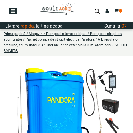
ivrare
rapida
, la tine acasa
Suna la
0747.72
Prima pagină
/
Magazin
/
Pompe si siteme de irigat
/
Pompe de stropit cu
acumulator
/ Pachet pompa de stropit electrica Pandora, 16 L, regulator
presiune, acumulator 8 Ah, include lance extensibila 3 m, atomizor 80 W - COBI
SMART®