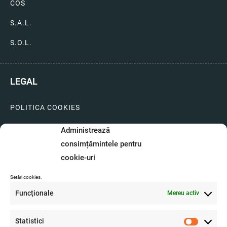
COS
S.A.L.
S.O.L.
LEGAL
POLITICA COOKIES
LIVRARI SI PLATI
Administrează
consimțămintele pentru
GARANTIE SI SERVICE
cookie-uri
FORMULAR SERVICE
Setări cookies.
LIVRARE SI RETUR
Funcționale
Mereu activ
FORMULAR DE RETUR
Statistici
A.N.P.C.
Statistici