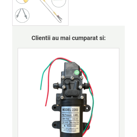
Clientii au mai cumparat si: