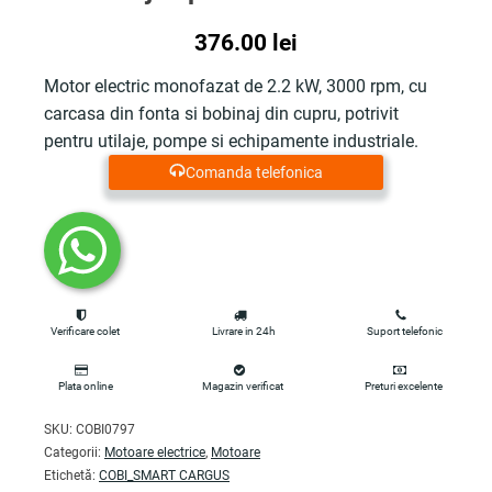
376.00
lei
Motor electric monofazat de 2.2 kW, 3000 rpm, cu
carcasa din fonta si bobinaj din cupru, potrivit
pentru utilaje, pompe si echipamente industriale.
Comanda telefonica
Verificare colet
Livrare in 24h
Suport telefonic
Plata online
Magazin verificat
Preturi excelente
SKU:
COBI0797
Categorii:
Motoare electrice
,
Motoare
Etichetă:
COBI_SMART CARGUS