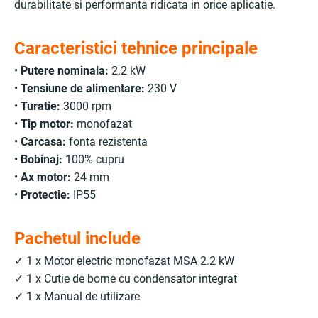
durabilitate si performanta ridicata in orice aplicatie.
Caracteristici tehnice principale
•
Putere nominala:
2.2 kW
•
Tensiune de alimentare:
230 V
•
Turatie:
3000 rpm
•
Tip motor:
monofazat
•
Carcasa:
fonta rezistenta
•
Bobinaj:
100% cupru
•
Ax motor:
24 mm
•
Protectie:
IP55
Pachetul include
✓ 1 x Motor electric monofazat MSA 2.2 kW
✓ 1 x Cutie de borne cu condensator integrat
✓ 1 x Manual de utilizare