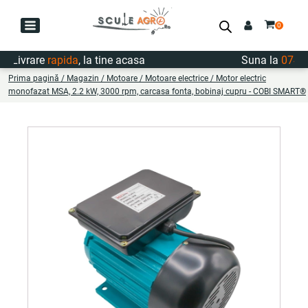
Livrare
rapida
, la tine acasa
Suna la
0747.72
Prima pagină
/
Magazin
/
Motoare
/
Motoare electrice
/ Motor electric
monofazat MSA, 2.2 kW, 3000 rpm, carcasa fonta, bobinaj cupru - COBI SMART®