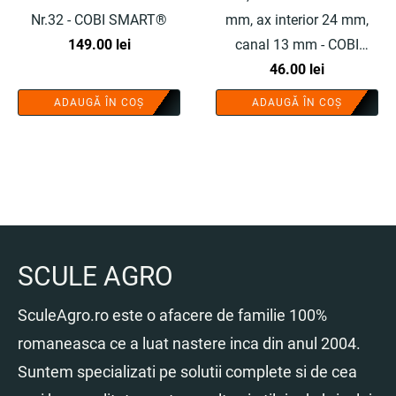
Nr.32 - COBI SMART®
mm, ax interior 24 mm,
149.00
lei
canal 13 mm - COBI
SMART®
46.00
lei
ADAUGĂ ÎN COȘ
ADAUGĂ ÎN COȘ
SCULE AGRO
SculeAgro.ro este o afacere de familie 100%
romaneasca ce a luat nastere inca din anul 2004.
Suntem specializati pe solutii complete si de cea