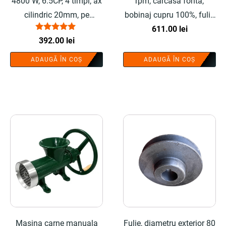
4800 W, 6.5CP, 4 timpi, ax
rpm, carcasa fonta,
cilindric 20mm, pe
bobinaj cupru 100%, fulie
benzina - COBI SMART®
90mm inclusa - COBI
611.00
lei
Evaluat la
392.00
lei
SMART®
5.00
din 5
ADAUGĂ ÎN COȘ
ADAUGĂ ÎN COȘ
Masina carne manuala
Fulie, diametru exterior 80