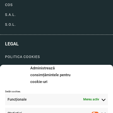
COS
S.A.L.
S.O.L.
LEGAL
POLITICA COOKIES
LIVRARI SI PLATI
Administrează
consimțămintele pentru
GARANTIE SI SERVICE
cookie-uri
FORMULAR SERVICE
Setări cookies.
LIVRARE SI RETUR
Funcționale
Mereu activ
FORMULAR DE RETUR