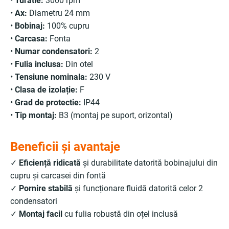
•
Turatie:
3000 rpm
•
Ax:
Diametru 24 mm
•
Bobinaj:
100% cupru
•
Carcasa:
Fonta
•
Numar condensatori:
2
•
Fulia inclusa:
Din otel
•
Tensiune nominala:
230 V
•
Clasa de izolație:
F
•
Grad de protectie:
IP44
•
Tip montaj:
B3 (montaj pe suport, orizontal)
Beneficii și avantaje
✓
Eficiență ridicată
și durabilitate datorită bobinajului din
cupru și carcasei din fontă
✓
Pornire stabilă
și funcționare fluidă datorită celor 2
condensatori
✓
Montaj facil
cu fulia robustă din oțel inclusă