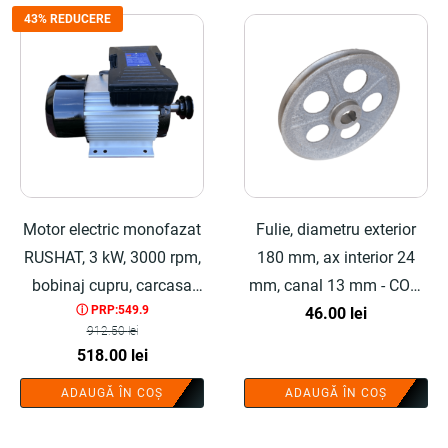
43% REDUCERE
Motor electric monofazat
Fulie, diametru exterior
RUSHAT, 3 kW, 3000 rpm,
180 mm, ax interior 24
bobinaj cupru, carcasa
mm, canal 13 mm - COBI
ⓘ PRP:549.9
aluminiu, 2 condensatori,
SMART®
46.00
lei
912.50
lei
fulie otel inclusa - COBI
Prețul
Prețul
518.00
lei
SMART®
inițial
curent
ADAUGĂ ÎN COȘ
ADAUGĂ ÎN COȘ
a
este:
fost:
518.00 lei.