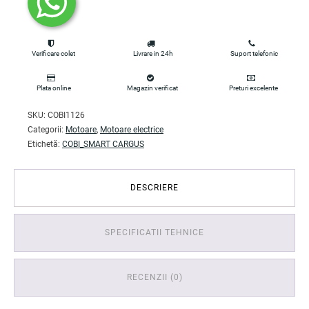
Verificare colet
Livrare in 24h
Suport telefonic
Plata online
Magazin verificat
Preturi excelente
SKU:
COBI1126
Categorii:
Motoare
,
Motoare electrice
Etichetă:
COBI_SMART CARGUS
DESCRIERE
SPECIFICATII TEHNICE
RECENZII (0)