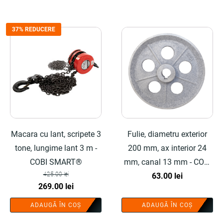
912.50 lei.
37% REDUCERE
Macara cu lant, scripete 3
Fulie, diametru exterior
tone, lungime lant 3 m -
200 mm, ax interior 24
COBI SMART®
mm, canal 13 mm - COBI
425.00
lei
SMART®
63.00
lei
Prețul
Prețul
269.00
lei
inițial
curent
ADAUGĂ ÎN COȘ
ADAUGĂ ÎN COȘ
a
este: