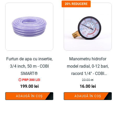
20% REDUCERE
Furtun de apa cu insertie,
Manometru hidrofor
3/4 inch, 50 m - COBI
model radial, 0-12 bari,
SMART®
racord 1/4" - COBI
ⓘ PRP:300 LEI
20.00
lei
SMART®
Prețul
Prețul
199.00
lei
16.00
lei
inițial
curent
ADAUGĂ ÎN COȘ
ADAUGĂ ÎN COȘ
a
este:
fost:
16.00 lei.
20.00 lei.