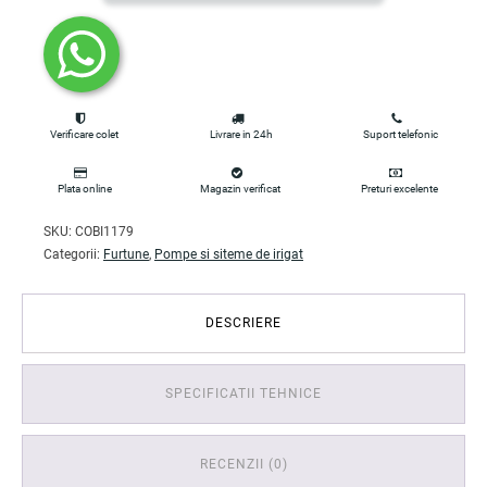
Verificare colet
Livrare in 24h
Suport telefonic
Plata online
Magazin verificat
Preturi excelente
SKU:
COBI1179
Categorii:
Furtune
,
Pompe si siteme de irigat
DESCRIERE
SPECIFICATII TEHNICE
RECENZII (0)