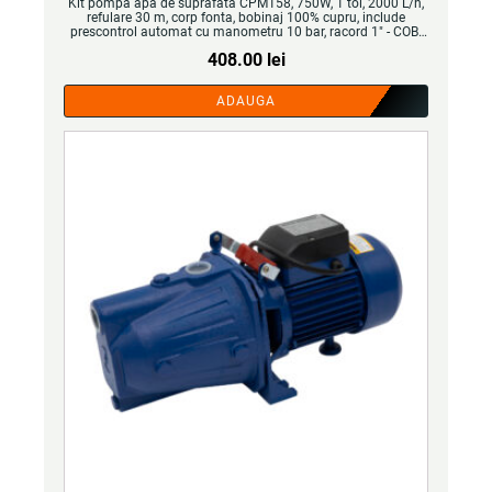
Kit pompa apa de suprafata CPM158, 750W, 1 tol, 2000 L/h,
refulare 30 m, corp fonta, bobinaj 100% cupru, include
prescontrol automat cu manometru 10 bar, racord 1" - COBI
SMART®
408.00
lei
ADAUGA