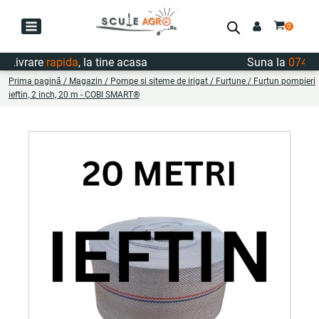
ivrare
rapida
, la tine acasa
Suna la
0747.722
Prima pagină
/
Magazin
/
Pompe si siteme de irigat
/
Furtune
/ Furtun pompieri
ieftin, 2 inch, 20 m - COBI SMART®