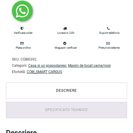
Verificare colet
Livrare in 24h
Suport telefonic
Plata online
Magazin verificat
Preturi excelente
SKU:
COBI0392
Categorii:
Casa si uz gospodaresc
,
Masini de tocat carne/rosii
Etichetă:
COBI_SMART CARGUS
DESCRIERE
SPECIFICATII TEHNICE
Descriere