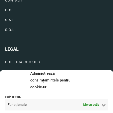
CONTACT
COS
S.A.L.
S.O.L.
LEGAL
POLITICA COOKIES
LIVRARI SI PLATI
Administrează
consimțămintele pentru
GARANTIE SI SERVICE
cookie-uri
FORMULAR SERVICE
Setări cookies.
LIVRARE SI RETUR
Funcționale
Mereu activ
FORMULAR DE RETUR