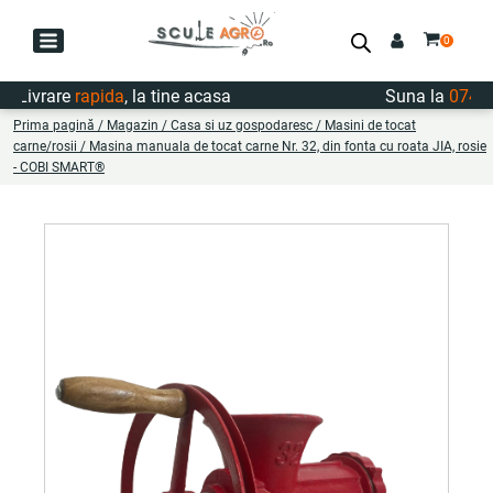
vrare
rapida
, la tine acasa
Suna la
0747.722
Prima pagină
/
Magazin
/
Casa si uz gospodaresc
/
Masini de tocat
carne/rosii
/ Masina manuala de tocat carne Nr. 32, din fonta cu roata JIA, rosie
- COBI SMART®