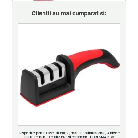
Clientii au mai cumparat si:
Dispozitiv pentru ascutit cutite, maner antialunecare, 3 nivele
ascutire, pentru cutite otel si ceramica - COBI SMART®