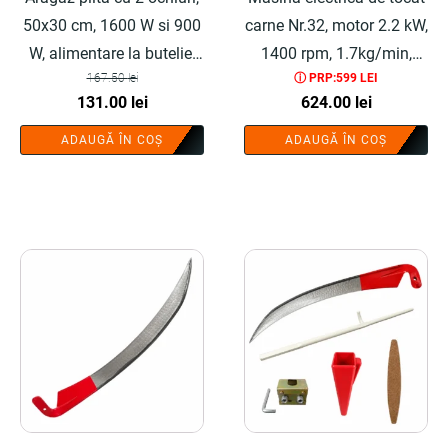
50x30 cm, 1600 W si 900
carne Nr.32, motor 2.2 kW,
W, alimentare la butelie,
1400 rpm, 1.7kg/min,
167.50
lei
ⓘ PRP:599 LEI
maro - COBI SMART®
bobinaj cupru 100%,
Prețul
Prețul
131.00
lei
624.00
lei
include adaptor carnati,
inițial
curent
67x39x30 cm, buton
ADAUGĂ ÎN COȘ
ADAUGĂ ÎN COȘ
a
este:
on/off - COBI SMART®
fost:
131.00 lei.
167.50 lei.