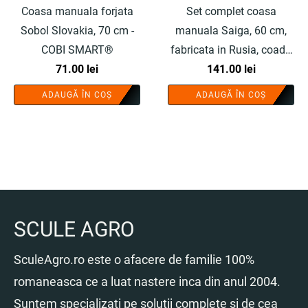
Coasa manuala forjata
Set complet coasa
Sobol Slovakia, 70 cm -
manuala Saiga, 60 cm,
COBI SMART®
fabricata in Rusia, coada
71.00
lei
lemn 190 cm, inel fixare,
141.00
lei
piatra ascutit si teaca -
ADAUGĂ ÎN COȘ
ADAUGĂ ÎN COȘ
COBI SMART®
SCULE AGRO
SculeAgro.ro este o afacere de familie 100%
romaneasca ce a luat nastere inca din anul 2004.
Suntem specializati pe solutii complete si de cea