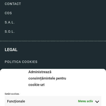
CONTACT
COS
S.A.L.
S.O.L.
LEGAL
POLITICA COOKIES
LIVRARI SI PLATI
Administrează
consimțămintele pentru
GARANTIE SI SERVICE
cookie-uri
FORMULAR SERVICE
Setări cookies.
LIVRARE SI RETUR
Funcționale
Mereu activ