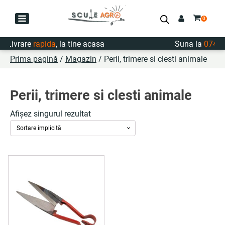
Livrare
rapida
, la tine acasa
Suna la
0747.
Prima pagină
/
Magazin
/ Perii, trimere si clesti animale
Perii, trimere si clesti animale
Afișez singurul rezultat