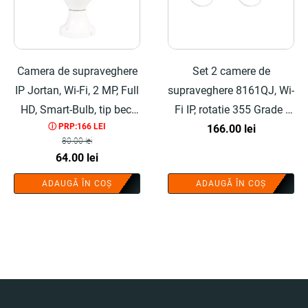
Camera de supraveghere
Set 2 camere de
IP Jortan, Wi-Fi, 2 MP, Full
supraveghere 8161QJ, Wi-
HD, Smart-Bulb, tip bec,
Fi IP, rotatie 355 Grade -
ⓘ PRP:166 LEI
Senzor de Miscare,
COBI SMART®
166.00
lei
80.00
lei
Aplicatie Telefon - COBI
Prețul
Prețul
64.00
lei
SMART®
inițial
curent
ADAUGĂ ÎN COȘ
ADAUGĂ ÎN COȘ
a
este:
fost:
64.00 lei.
80.00 lei.