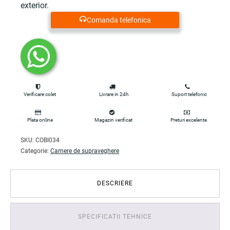
exterior.
Comanda telefonica
Verificare colet
Livrare in 24h
Suport telefonic
Plata online
Magazin verificat
Preturi excelente
SKU:
COBI034
Categorie:
Camere de supraveghere
DESCRIERE
SPECIFICATII TEHNICE