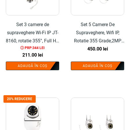
Set 3 camere de
Set 5 Camere De
supraveghere Wi-Fi IP JT-
Supraveghere, Wifi IP,
8160, rotatie 355°, Full HD
Rotatie 355 Grade,2MP,
ⓘ PRP:344 LEI
2MP - COBI SMART®
Full HD Model 8161QJ -
450.00
lei
211.00
lei
COBI SMART®
ADAUGĂ ÎN COȘ
ADAUGĂ ÎN COȘ
20% REDUCERE