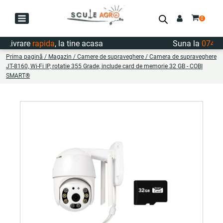
Livrare
rapida
, la tine acasa
Suna la
0747.72
Prima pagină
/
Magazin
/
Camere de supraveghere
/ Camera de supraveghere
JT-8160, Wi-Fi IP, rotatie 355 Grade, include card de memorie 32 GB - COBI
SMART®